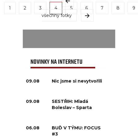
1
2
3
4
5
6
7
8
9
všechny fotky
NOVINKY NA INTERNETU
09.08
Nic jsme si nevytvořili
09.08
SESTŘIH: Mladá
Boleslav – Sparta
06.08
BUĎ V TÝMU: FOCUS
#3