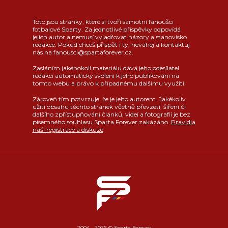
Toto jsou stránky, které si tvoří samotní fanoušci
fotbalové Sparty. Za jednotlivé příspěvky odpovídá
jejich autor a nemusí vyjadřovat názory a stanovisko
redakce. Pokud chceš přispět i ty, neváhej a kontaktuj
nás na fanousci@spartaforever.cz.
Zasláním jakéhokoli materiálu dává jeho odesílatel
redakci automaticky svolení k jeho publikování na
tomto webu a právo k případnému dalšímu využití.
Zároveň tím potvrzuje, že je jeho autorem. Jakékoliv
užití obsahu těchto stránek včetně převzetí, šíření či
dalšího zpřístupňování článků, videí a fotografií je bez
písemného souhlasu Sparta Forever zakázáno.
Pravidla
naší registrace a diskuze
.
2004 - 2026 © Sparta Forever