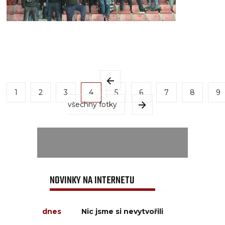
1
2
3
4
5
6
7
8
9
všechny fotky
NOVINKY NA INTERNETU
dnes
Nic jsme si nevytvořili