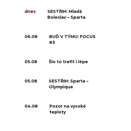
dnes
SESTŘIH: Mladá
Boleslav – Sparta
06.08
BUĎ V TÝMU: FOCUS
#3
05.08
Šlo to trefit i lépe
05.08
SESTŘIH: Sparta –
Olympique
04.08
Pozor na vysoké
teploty