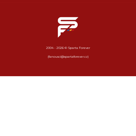
2004 - 2026 © Sparta Forever
(fanousci@spartaforever.cz)