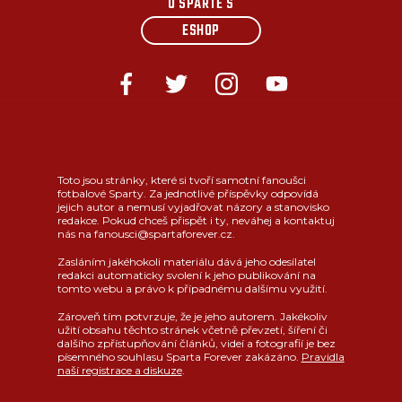
O SPARTĚ S
ESHOP
Toto jsou stránky, které si tvoří samotní fanoušci
fotbalové Sparty. Za jednotlivé příspěvky odpovídá
jejich autor a nemusí vyjadřovat názory a stanovisko
redakce. Pokud chceš přispět i ty, neváhej a kontaktuj
nás na fanousci@spartaforever.cz.
Zasláním jakéhokoli materiálu dává jeho odesílatel
redakci automaticky svolení k jeho publikování na
tomto webu a právo k případnému dalšímu využití.
Zároveň tím potvrzuje, že je jeho autorem. Jakékoliv
užití obsahu těchto stránek včetně převzetí, šíření či
dalšího zpřístupňování článků, videí a fotografií je bez
písemného souhlasu Sparta Forever zakázáno.
Pravidla
naší registrace a diskuze
.