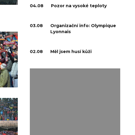
04.08
Pozor na vysoké teploty
03.08
Organizační info: Olympique
Lyonnais
02.08
Měl jsem husí kůži