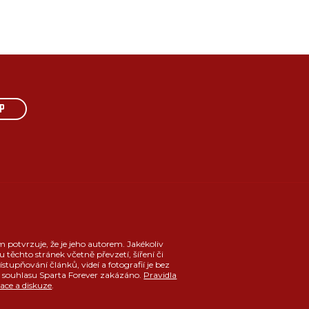
P
m potvrzuje, že je jeho autorem. Jakékoliv
u těchto stránek včetně převzetí, šíření či
ístupňování článků, videí a fotografií je bez
souhlasu Sparta Forever zakázáno.
Pravidla
race a diskuze
.