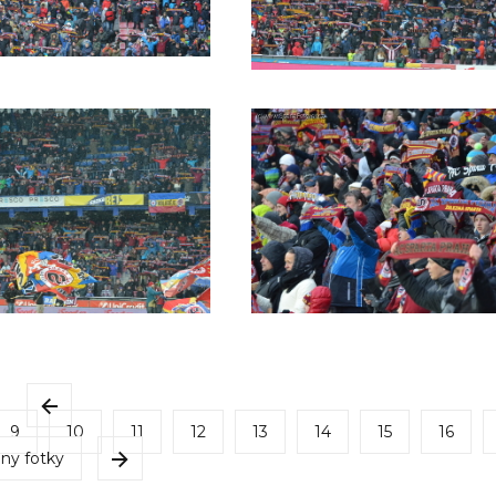
9
10
11
12
13
14
15
16
ny fotky