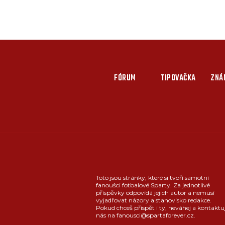
FÓRUM
TIPOVAČKA
ZNÁ
Toto jsou stránky, které si tvoří samotní
fanoušci fotbalové Sparty. Za jednotlivé
příspěvky odpovídá jejich autor a nemusí
vyjadřovat názory a stanovisko redakce.
Pokud chceš přispět i ty, neváhej a kontaktu
nás na fanousci@spartaforever.cz.