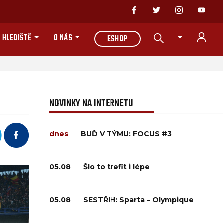
 HLEDIŠTĚ
O NÁS
ESHOP
NOVINKY NA INTERNETU
dnes
BUĎ V TÝMU: FOCUS #3
05.08
Šlo to trefit i lépe
05.08
SESTŘIH: Sparta – Olympique