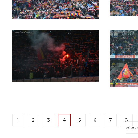
1
2
3
4
5
6
7
8
všech