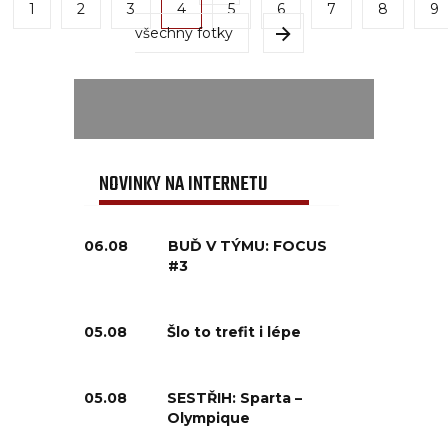
1
2
3
4
5
6
7
8
9
všechny fotky
NOVINKY NA INTERNETU
06.08
BUĎ V TÝMU: FOCUS
#3
05.08
Šlo to trefit i lépe
05.08
SESTŘIH: Sparta –
Olympique