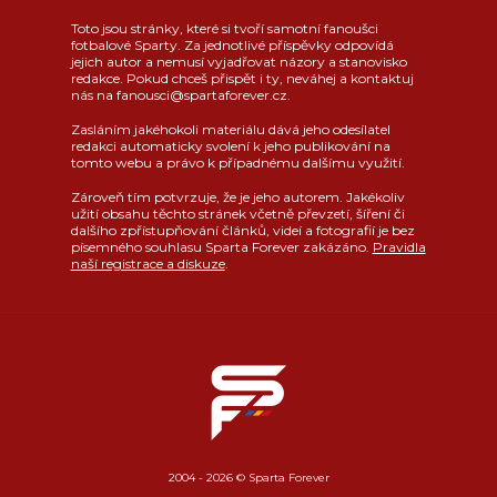
Toto jsou stránky, které si tvoří samotní fanoušci
fotbalové Sparty. Za jednotlivé příspěvky odpovídá
jejich autor a nemusí vyjadřovat názory a stanovisko
redakce. Pokud chceš přispět i ty, neváhej a kontaktuj
nás na fanousci@spartaforever.cz.
Zasláním jakéhokoli materiálu dává jeho odesílatel
redakci automaticky svolení k jeho publikování na
tomto webu a právo k případnému dalšímu využití.
Zároveň tím potvrzuje, že je jeho autorem. Jakékoliv
užití obsahu těchto stránek včetně převzetí, šíření či
dalšího zpřístupňování článků, videí a fotografií je bez
písemného souhlasu Sparta Forever zakázáno.
Pravidla
naší registrace a diskuze
.
2004 - 2026 © Sparta Forever