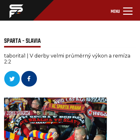
MENU
SPARTA - SLAVIA
taborita1 | V derby velmi průměrný výkon a remíza
2:2