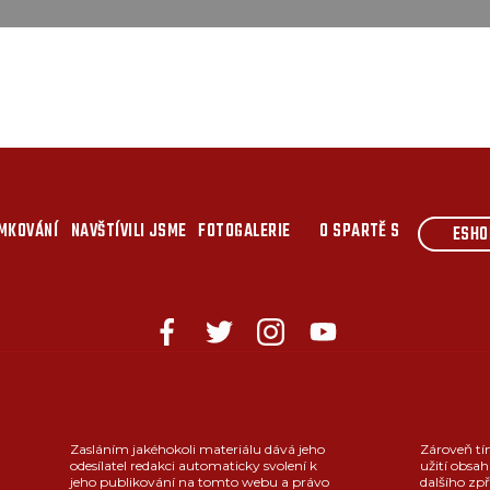
MKOVÁNÍ
NAVŠTÍVILI JSME
FOTOGALERIE
O SPARTĚ S
ESHO
Zasláním jakéhokoli materiálu dává jeho
Zároveň tí
odesílatel redakci automaticky svolení k
užití obsah
jeho publikování na tomto webu a právo
dalšího zpř