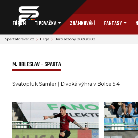
FÓRUM
TIPOVAČKA
ZNÁMKOVÁNÍ
FANTASY
N
Spartaforever.cz
I. liga
Jaro sezóny 2020/2021
M. BOLESLAV - SPARTA
Svatopluk Samler | Divoká výhra v Bolce 5:4