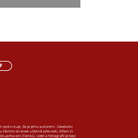
P
m potvrzuje, že je jeho autorem. Jakékoliv
u těchto stránek včetně převzetí, šíření či
ístupňování článků, videí a fotografií je bez