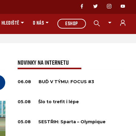
 HLEDIŠTĚ
O NÁS
ESHOP
NOVINKY NA INTERNETU
06.08
BUĎ V TÝMU: FOCUS #3
05.08
Šlo to trefit i lépe
05.08
SESTŘIH: Sparta – Olympique