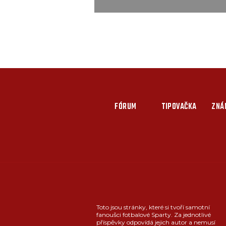
FÓRUM
TIPOVAČKA
ZNÁ
Toto jsou stránky, které si tvoří samotní
fanoušci fotbalové Sparty. Za jednotlivé
příspěvky odpovídá jejich autor a nemusí