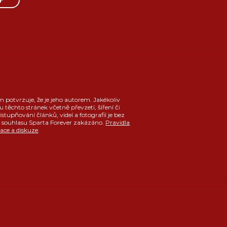
P
m potvrzuje, že je jeho autorem. Jakékoliv
u těchto stránek včetně převzetí, šíření či
ístupňování článků, videí a fotografií je bez
souhlasu Sparta Forever zakázáno.
Pravidla
race a diskuze
.