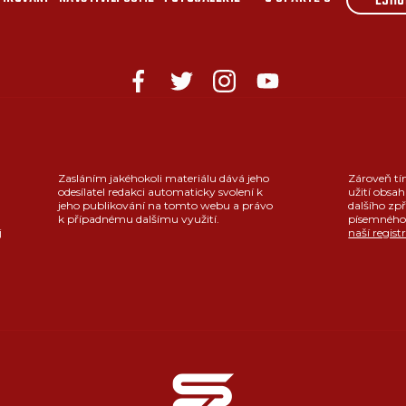
ESHO
Zasláním jakéhokoli materiálu dává jeho
Zároveň tí
odesílatel redakci automaticky svolení k
užití obsah
jeho publikování na tomto webu a právo
dalšího zpř
k případnému dalšímu využití.
písemného 
j
naší regist