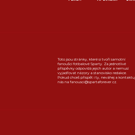
Toto jsou stránky, které si tvoří samotní
fanoušci fotbalové Sparty. Za jednotlivé
příspěvky odpovídá jejich autor a nemusí
vyjadřovat názory a stanovisko redakce.
Pokud chceš přispět i ty, neváhej a kontaktu
nás na fanousci@spartaforever.cz.