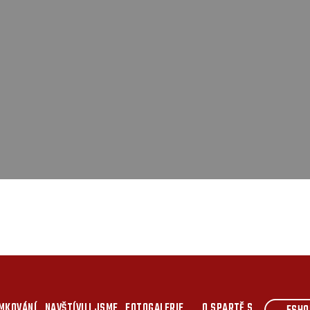
MKOVÁNÍ
NAVŠTÍVILI JSME
FOTOGALERIE
O SPARTĚ S