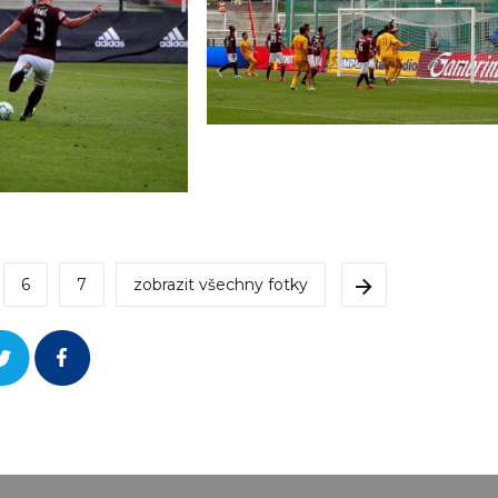
6
7
zobrazit všechny fotky