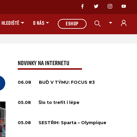
 HLEDIŠTĚ
O NÁS
ESHOP
NOVINKY NA INTERNETU
06.08
BUĎ V TÝMU: FOCUS #3
05.08
Šlo to trefit i lépe
05.08
SESTŘIH: Sparta – Olympique