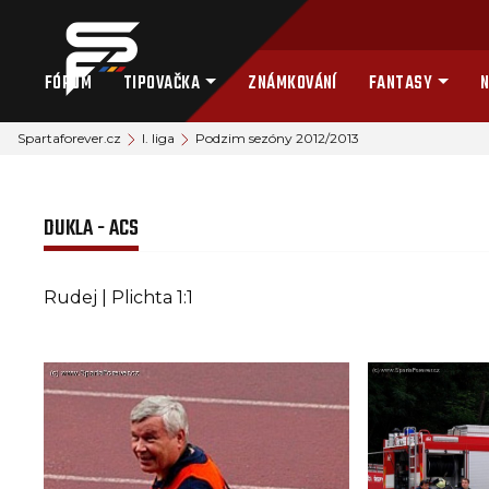
FÓRUM
TIPOVAČKA
ZNÁMKOVÁNÍ
FANTASY
N
Spartaforever.cz
I. liga
Podzim sezóny 2012/2013
DUKLA - ACS
Rudej | Plichta 1:1