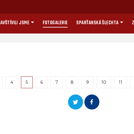
AVŠTÍVILI JSME
FOTOGALERIE
SPARŤANSKÁ ŠLECHTA
Z
4
5
6
7
8
9
10
11