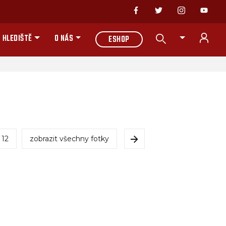
 HLEDIŠTĚ
O NÁS
ESHOP
12
zobrazit všechny fotky