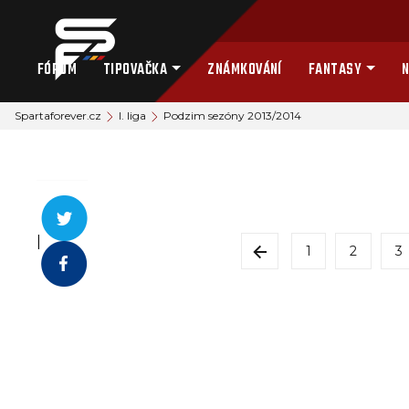
FÓRUM
TIPOVAČKA
ZNÁMKOVÁNÍ
FANTASY
N
Spartaforever.cz
I. liga
Podzim sezóny 2013/2014
|
1
2
3