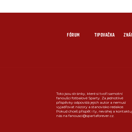
FÓRUM
TIPOVAČKA
ZNÁ
Toto jsou stránky, které si tvoří samotní
fanoušci fotbalové Sparty. Za jednotlivé
příspěvky odpovídá jejich autor a nemusí
vyjadřovat názory a stanovisko redakce.
Pokud chceš přispět i ty, neváhej a kontaktu
nás na fanousci@spartaforever.cz.