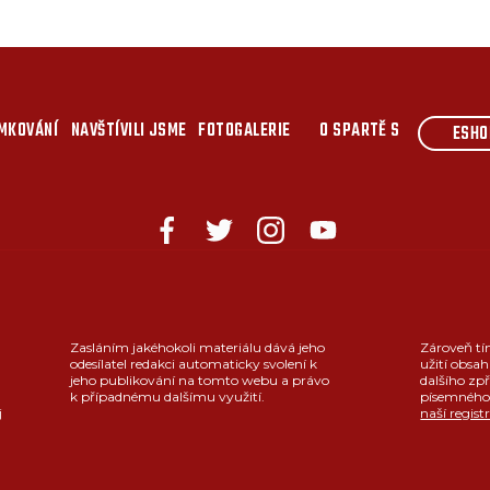
MKOVÁNÍ
NAVŠTÍVILI JSME
FOTOGALERIE
O SPARTĚ S
ESHO
Zasláním jakéhokoli materiálu dává jeho
Zároveň tí
odesílatel redakci automaticky svolení k
užití obsah
jeho publikování na tomto webu a právo
dalšího zpř
k případnému dalšímu využití.
písemného 
j
naší regist