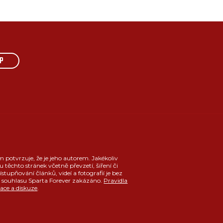
P
m potvrzuje, že je jeho autorem. Jakékoliv
u těchto stránek včetně převzetí, šíření či
ístupňování článků, videí a fotografií je bez
souhlasu Sparta Forever zakázáno.
Pravidla
race a diskuze
.