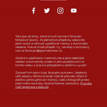
Toto jsou stránky, které si tvoří samotní fanoušci
fotbalové Sparty. Za jednotlivé příspěvky odpovídá
jejich autor a nemusí vyjadřovat názory a stanovisko
redakce. Pokud chceš přispět i ty, neváhej a kontaktuj
nás na fanousci@spartaforever.cz.
Zasláním jakéhokoli materiálu dává jeho odesílatel
redakci automaticky svolení k jeho publikování na
tomto webu a právo k případnému dalšímu využití.
Zároveň tím potvrzuje, že je jeho autorem. Jakékoliv
užití obsahu těchto stránek včetně převzetí, šíření či
dalšího zpřístupňování článků, videí a fotografií je bez
písemného souhlasu Sparta Forever zakázáno.
Pravidla
naší registrace a diskuze
.