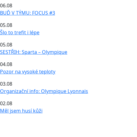
06.08
BUĎ V TÝMU: FOCUS #3
05.08
Šlo to trefit i lépe
05.08
SESTŘIH: Sparta – Olympique
04.08
Pozor na vysoké teploty
03.08
Organizační info: Olympique Lyonnais
02.08
Měl jsem husí kůži