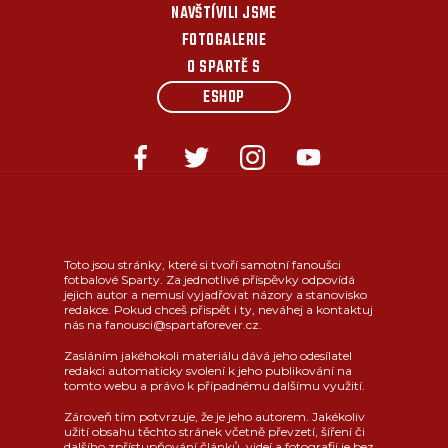
NAVŠTÍVILI JSME
FOTOGALERIE
O SPARTĚ S
ESHOP
Toto jsou stránky, které si tvoří samotní fanoušci
fotbalové Sparty. Za jednotlivé příspěvky odpovídá
jejich autor a nemusí vyjadřovat názory a stanovisko
redakce. Pokud chceš přispět i ty, neváhej a kontaktuj
nás na fanousci@spartaforever.cz.
Zasláním jakéhokoli materiálu dává jeho odesílatel
redakci automaticky svolení k jeho publikování na
tomto webu a právo k případnému dalšímu využití.
Zároveň tím potvrzuje, že je jeho autorem. Jakékoliv
užití obsahu těchto stránek včetně převzetí, šíření či
dalšího zpřístupňování článků, videí a fotografií je bez