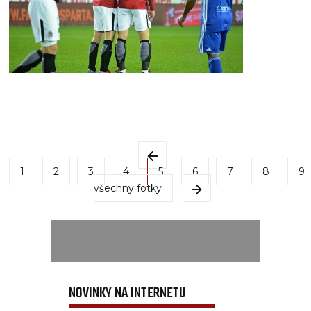
1
2
3
4
5
6
7
8
9
všechny fotky
NOVINKY NA INTERNETU