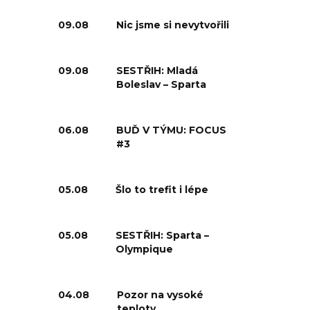
09.08
Nic jsme si nevytvořili
09.08
SESTŘIH: Mladá
Boleslav – Sparta
06.08
BUĎ V TÝMU: FOCUS
#3
05.08
Šlo to trefit i lépe
05.08
SESTŘIH: Sparta –
Olympique
04.08
Pozor na vysoké
teploty