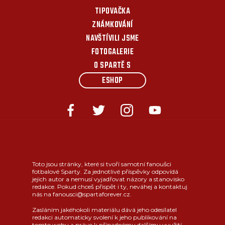
TIPOVAČKA
ZNÁMKOVÁNÍ
NAVŠTÍVILI JSME
FOTOGALERIE
O SPARTĚ S
ESHOP
Toto jsou stránky, které si tvoří samotní fanoušci
fotbalové Sparty. Za jednotlivé příspěvky odpovídá
jejich autor a nemusí vyjadřovat názory a stanovisko
redakce. Pokud chceš přispět i ty, neváhej a kontaktuj
nás na fanousci@spartaforever.cz.
Zasláním jakéhokoli materiálu dává jeho odesílatel
redakci automaticky svolení k jeho publikování na
tomto webu a právo k případnému dalšímu využití.