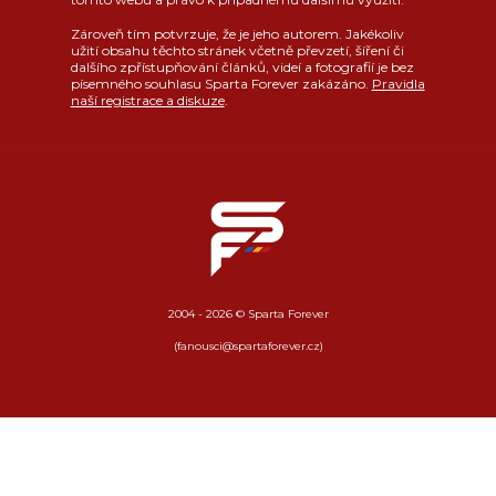
Zároveň tím potvrzuje, že je jeho autorem. Jakékoliv
užití obsahu těchto stránek včetně převzetí, šíření či
dalšího zpřístupňování článků, videí a fotografií je bez
písemného souhlasu Sparta Forever zakázáno.
Pravidla
naší registrace a diskuze
.
2004 - 2026 © Sparta Forever
(fanousci@spartaforever.cz)