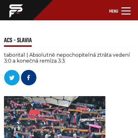
MENU
ACS - SLAVIA
taborita1 | Absolutně nepochopitelná ztráta vedení
3:0 a konečná remíza 3:3