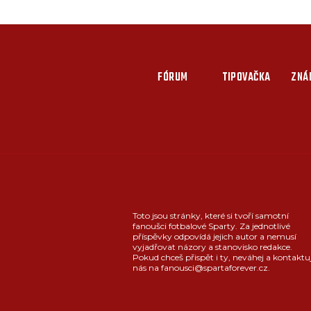
FÓRUM
TIPOVAČKA
ZNÁ
Toto jsou stránky, které si tvoří samotní
fanoušci fotbalové Sparty. Za jednotlivé
příspěvky odpovídá jejich autor a nemusí
vyjadřovat názory a stanovisko redakce.
Pokud chceš přispět i ty, neváhej a kontaktu
nás na fanousci@spartaforever.cz.