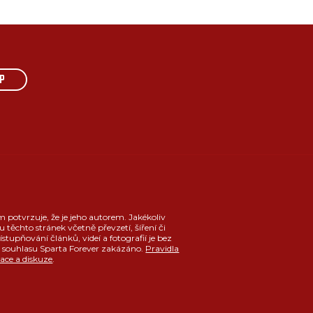
P
m potvrzuje, že je jeho autorem. Jakékoliv
u těchto stránek včetně převzetí, šíření či
ístupňování článků, videí a fotografií je bez
souhlasu Sparta Forever zakázáno.
Pravidla
race a diskuze
.