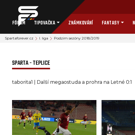
FÓRUM
TIPOVAČKA
ZNÁMKOVÁNÍ
FANTASY
N
Spartaforever.cz
I. liga
Podzim sezóny 2018/2019
SPARTA - TEPLICE
taborita1 | Další megaostuda a prohra na Letné 0:1