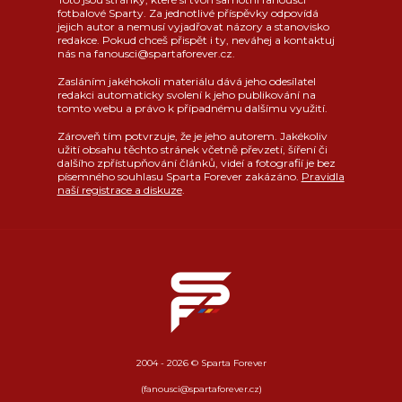
fotbalové Sparty. Za jednotlivé příspěvky odpovídá
jejich autor a nemusí vyjadřovat názory a stanovisko
redakce. Pokud chceš přispět i ty, neváhej a kontaktuj
nás na fanousci@spartaforever.cz.
Zasláním jakéhokoli materiálu dává jeho odesílatel
redakci automaticky svolení k jeho publikování na
tomto webu a právo k případnému dalšímu využití.
Zároveň tím potvrzuje, že je jeho autorem. Jakékoliv
užití obsahu těchto stránek včetně převzetí, šíření či
dalšího zpřístupňování článků, videí a fotografií je bez
písemného souhlasu Sparta Forever zakázáno.
Pravidla
naší registrace a diskuze
.
2004 - 2026 © Sparta Forever
(fanousci@spartaforever.cz)