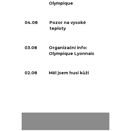
Olympique
04.08
Pozor na vysoké
teploty
03.08
Organizační info:
Olympique Lyonnais
02.08
Měl jsem husí kůži