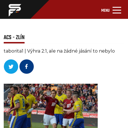
MENU
ACS - ZLÍN
taborita1 | Výhra 2:1, ale na žádné jásání to nebylo