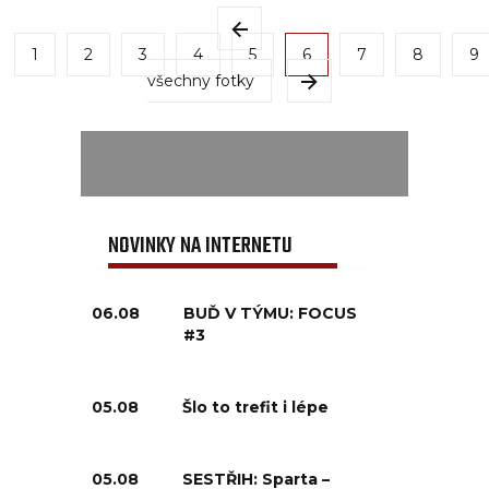
1
2
3
4
5
6
7
8
9
všechny fotky
NOVINKY NA INTERNETU
06.08
BUĎ V TÝMU: FOCUS
#3
05.08
Šlo to trefit i lépe
05.08
SESTŘIH: Sparta –