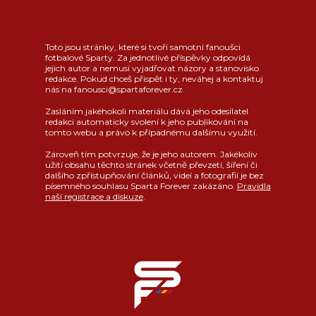
Toto jsou stránky, které si tvoří samotní fanoušci
fotbalové Sparty. Za jednotlivé příspěvky odpovídá
jejich autor a nemusí vyjadřovat názory a stanovisko
redakce. Pokud chceš přispět i ty, neváhej a kontaktuj
nás na fanousci@spartaforever.cz.
Zasláním jakéhokoli materiálu dává jeho odesílatel
redakci automaticky svolení k jeho publikování na
tomto webu a právo k případnému dalšímu využití.
Zároveň tím potvrzuje, že je jeho autorem. Jakékoliv
užití obsahu těchto stránek včetně převzetí, šíření či
dalšího zpřístupňování článků, videí a fotografií je bez
písemného souhlasu Sparta Forever zakázáno.
Pravidla
naší registrace a diskuze
.