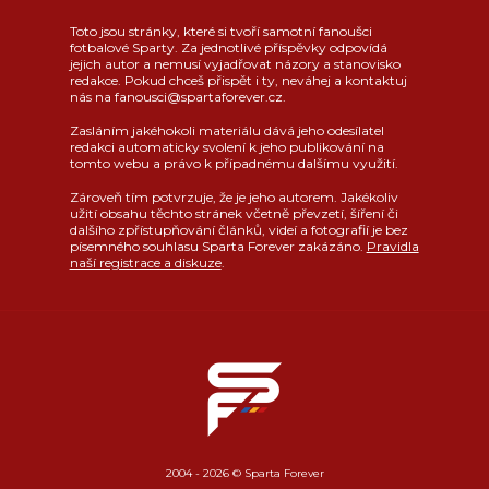
Toto jsou stránky, které si tvoří samotní fanoušci
fotbalové Sparty. Za jednotlivé příspěvky odpovídá
jejich autor a nemusí vyjadřovat názory a stanovisko
redakce. Pokud chceš přispět i ty, neváhej a kontaktuj
nás na fanousci@spartaforever.cz.
Zasláním jakéhokoli materiálu dává jeho odesílatel
redakci automaticky svolení k jeho publikování na
tomto webu a právo k případnému dalšímu využití.
Zároveň tím potvrzuje, že je jeho autorem. Jakékoliv
užití obsahu těchto stránek včetně převzetí, šíření či
dalšího zpřístupňování článků, videí a fotografií je bez
písemného souhlasu Sparta Forever zakázáno.
Pravidla
naší registrace a diskuze
.
2004 - 2026 © Sparta Forever