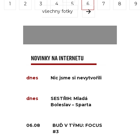
1
2
3
4
5
6
7
8
9
všechny fotky
NOVINKY NA INTERNETU
dnes
Nic jsme si nevytvořili
dnes
SESTŘIH: Mladá
Boleslav – Sparta
06.08
BUĎ V TÝMU: FOCUS
#3