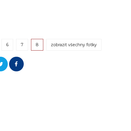
6
7
8
zobrazit všechny fotky