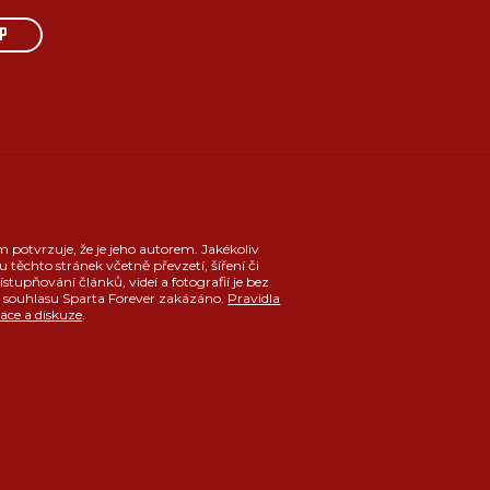
P
m potvrzuje, že je jeho autorem. Jakékoliv
u těchto stránek včetně převzetí, šíření či
ístupňování článků, videí a fotografií je bez
souhlasu Sparta Forever zakázáno.
Pravidla
race a diskuze
.