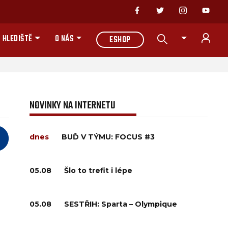
 HLEDIŠTĚ
O NÁS
ESHOP
NOVINKY NA INTERNETU
dnes
BUĎ V TÝMU: FOCUS #3
05.08
Šlo to trefit i lépe
05.08
SESTŘIH: Sparta – Olympique