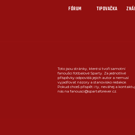
FÓRUM
TIPOVAČKA
ZNÁ
Toto jsou stránky, které si tvoří samotní
fanoušci fotbalové Sparty. Za jednotlivé
příspěvky odpovídá jejich autor a nemusí
vyjadřovat názory a stanovisko redakce.
Pokud chceš přispět i ty, neváhej a kontaktu
nás na fanousci@spartaforever.cz.