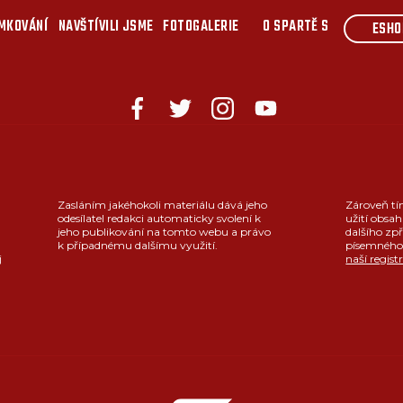
MKOVÁNÍ
NAVŠTÍVILI JSME
FOTOGALERIE
O SPARTĚ S
ESHO
Zasláním jakéhokoli materiálu dává jeho
Zároveň tí
odesílatel redakci automaticky svolení k
užití obsah
jeho publikování na tomto webu a právo
dalšího zpř
k případnému dalšímu využití.
písemného 
j
naší regist