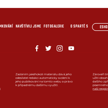
MKOVÁNÍ
NAVŠTÍVILI JSME
FOTOGALERIE
O SPARTĚ S
ESHO
Zasláním jakéhokoli materiálu dává jeho
Zároveň tí
odesílatel redakci automaticky svolení k
užití obsah
jeho publikování na tomto webu a právo
dalšího zpř
k případnému dalšímu využití.
písemného 
j
naší regist