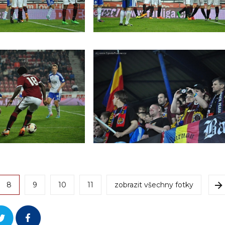
8
9
10
11
zobrazit všechny fotky