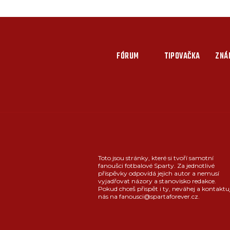
FÓRUM
TIPOVAČKA
ZNÁ
Toto jsou stránky, které si tvoří samotní
fanoušci fotbalové Sparty. Za jednotlivé
příspěvky odpovídá jejich autor a nemusí
vyjadřovat názory a stanovisko redakce.
Pokud chceš přispět i ty, neváhej a kontaktu
nás na fanousci@spartaforever.cz.