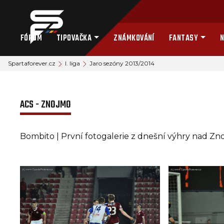
FÓRUM
TIPOVAČKA
ZNÁMKOVÁNÍ
FANTASY
N
Spartaforever.cz
I. liga
Jaro sezóny 2013/2014
ACS - ZNOJMO
Bombito | První fotogalerie z dnešní výhry nad Z