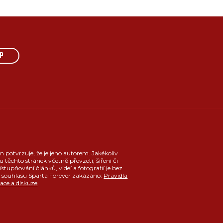
P
m potvrzuje, že je jeho autorem. Jakékoliv
u těchto stránek včetně převzetí, šíření či
ístupňování článků, videí a fotografií je bez
souhlasu Sparta Forever zakázáno.
Pravidla
race a diskuze
.