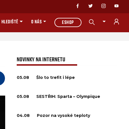
 HLEDIŠTĚ
O NÁS
ESHOP
NOVINKY NA INTERNETU
05.08
Šlo to trefit i lépe
05.08
SESTŘIH: Sparta – Olympique
04.08
Pozor na vysoké teploty