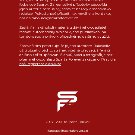
fotbalové Sparty. Za jednotlivé příspěvky odpovídá
jejich autor a nemusí vyjadřovat názory a stanovisko
redakce. Pokud chceš přispět i ty, neváhej a kontaktuj
nás na fanousci@spartaforever.cz.
Zasláním jakéhokoli materiálu dává jeho odesílatel
redakci automaticky svolení k jeho publikování na
tomto webu a právo k případnému dalšímu využití.
Zároveň tím potvrzuje, že je jeho autorem. Jakékoliv
užití obsahu těchto stránek včetně převzetí, šíření či
dalšího zpřístupňování článků, videí a fotografií je bez
písemného souhlasu Sparta Forever zakázáno.
Pravidla
naší registrace a diskuze
.
2004 - 2026 © Sparta Forever
(fanousci@spartaforever.cz)