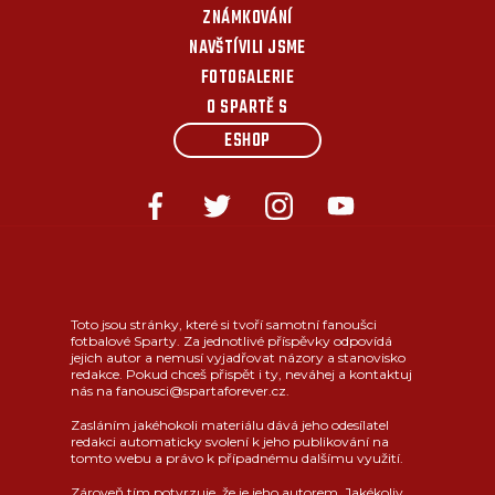
ZNÁMKOVÁNÍ
NAVŠTÍVILI JSME
FOTOGALERIE
O SPARTĚ S
ESHOP
Toto jsou stránky, které si tvoří samotní fanoušci
fotbalové Sparty. Za jednotlivé příspěvky odpovídá
jejich autor a nemusí vyjadřovat názory a stanovisko
redakce. Pokud chceš přispět i ty, neváhej a kontaktuj
nás na fanousci@spartaforever.cz.
Zasláním jakéhokoli materiálu dává jeho odesílatel
redakci automaticky svolení k jeho publikování na
tomto webu a právo k případnému dalšímu využití.
Zároveň tím potvrzuje, že je jeho autorem. Jakékoliv