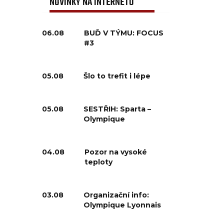
NOVINKY NA INTERNETU
06.08
BUĎ V TÝMU: FOCUS
#3
05.08
Šlo to trefit i lépe
05.08
SESTŘIH: Sparta –
Olympique
04.08
Pozor na vysoké
teploty
03.08
Organizační info:
Olympique Lyonnais