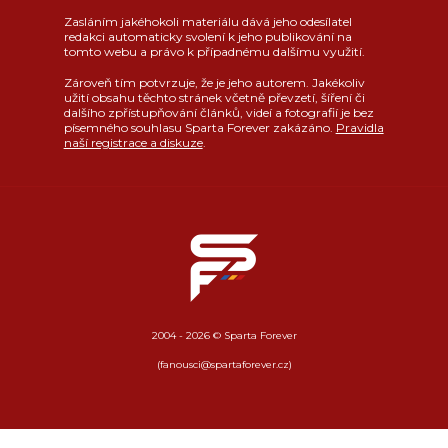
Zasláním jakéhokoli materiálu dává jeho odesílatel
redakci automaticky svolení k jeho publikování na
tomto webu a právo k případnému dalšímu využití.
Zároveň tím potvrzuje, že je jeho autorem. Jakékoliv
užití obsahu těchto stránek včetně převzetí, šíření či
dalšího zpřístupňování článků, videí a fotografií je bez
písemného souhlasu Sparta Forever zakázáno.
Pravidla
naší registrace a diskuze
.
2004 - 2026 © Sparta Forever
(fanousci@spartaforever.cz)