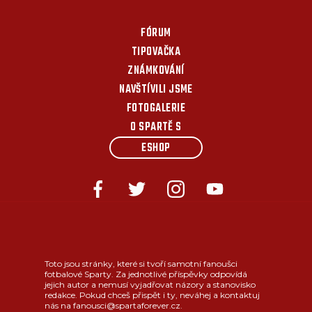
FÓRUM
TIPOVAČKA
ZNÁMKOVÁNÍ
NAVŠTÍVILI JSME
FOTOGALERIE
O SPARTĚ S
ESHOP
Toto jsou stránky, které si tvoří samotní fanoušci
fotbalové Sparty. Za jednotlivé příspěvky odpovídá
jejich autor a nemusí vyjadřovat názory a stanovisko
redakce. Pokud chceš přispět i ty, neváhej a kontaktuj
nás na fanousci@spartaforever.cz.