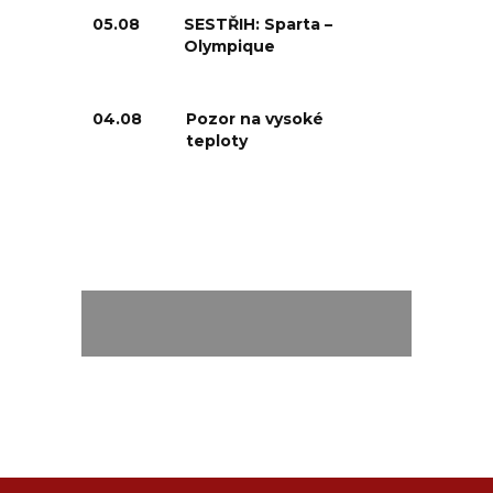
05.08
SESTŘIH: Sparta –
Olympique
04.08
Pozor na vysoké
teploty