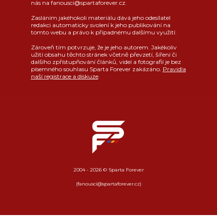
nás na fanousci@spartaforever.cz.
Zasláním jakéhokoli materiálu dává jeho odesílatel
redakci automaticky svolení k jeho publikování na
tomto webu a právo k případnému dalšímu využití.
Zároveň tím potvrzuje, že je jeho autorem. Jakékoliv
užití obsahu těchto stránek včetně převzetí, šíření či
dalšího zpřístupňování článků, videí a fotografií je bez
písemného souhlasu Sparta Forever zakázáno.
Pravidla
naší registrace a diskuze
.
2004 - 2026 © Sparta Forever
(fanousci@spartaforever.cz)