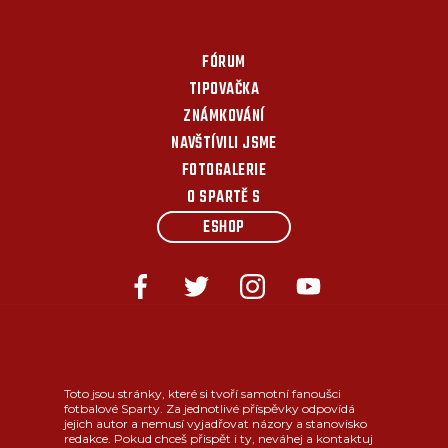
FÓRUM
TIPOVAČKA
ZNÁMKOVÁNÍ
NAVŠTÍVILI JSME
FOTOGALERIE
O SPARTĚ S
ESHOP
Toto jsou stránky, které si tvoří samotní fanoušci
fotbalové Sparty. Za jednotlivé příspěvky odpovídá
jejich autor a nemusí vyjadřovat názory a stanovisko
redakce. Pokud chceš přispět i ty, neváhej a kontaktuj