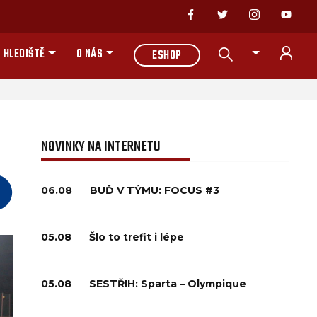
 HLEDIŠTĚ
O NÁS
ESHOP
NOVINKY NA INTERNETU
06.08
BUĎ V TÝMU: FOCUS #3
05.08
Šlo to trefit i lépe
05.08
SESTŘIH: Sparta – Olympique