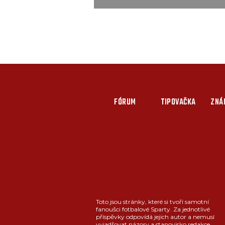
FÓRUM
TIPOVAČKA
ZNÁ
Toto jsou stránky, které si tvoří samotní
fanoušci fotbalové Sparty. Za jednotlivé
příspěvky odpovídá jejich autor a nemusí
vyjadřovat názory a stanovisko redakce.