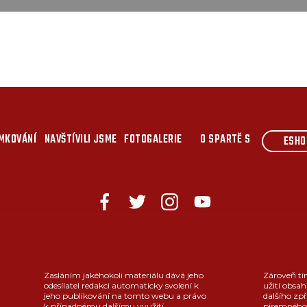
MKOVÁNÍ
NAVŠTÍVILI JSME
FOTOGALERIE
O SPARTĚ S
ESHO
Zasláním jakéhokoli materiálu dává jeho
Zároveň tí
odesílatel redakci automaticky svolení k
užití obsah
jeho publikování na tomto webu a právo
dalšího zpř
k případnému dalšímu využití.
písemného 