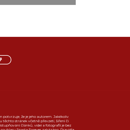
P
m potvrzuje, že je jeho autorem. Jakékoliv
u těchto stránek včetně převzetí, šíření či
ístupňování článků, videí a fotografií je bez
souhlasu Sparta Forever zakázáno.
Pravidla