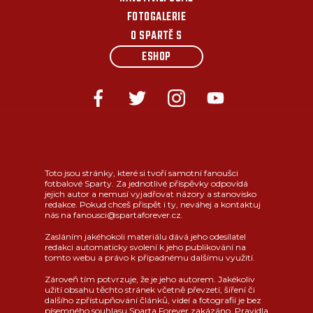
FOTOGALERIE
O SPARTĚ S
ESHOP
Toto jsou stránky, které si tvoří samotní fanoušci
fotbalové Sparty. Za jednotlivé příspěvky odpovídá
jejich autor a nemusí vyjadřovat názory a stanovisko
redakce. Pokud chceš přispět i ty, neváhej a kontaktuj
nás na fanousci@spartaforever.cz.
Zasláním jakéhokoli materiálu dává jeho odesílatel
redakci automaticky svolení k jeho publikování na
tomto webu a právo k případnému dalšímu využití.
Zároveň tím potvrzuje, že je jeho autorem. Jakékoliv
užití obsahu těchto stránek včetně převzetí, šíření či
dalšího zpřístupňování článků, videí a fotografií je bez
písemného souhlasu Sparta Forever zakázáno.
Pravidla