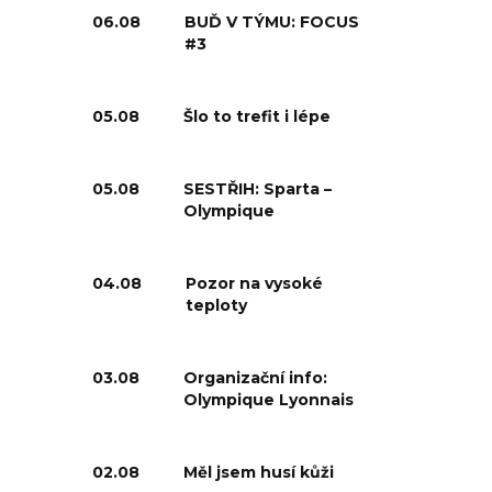
06.08
BUĎ V TÝMU: FOCUS
#3
05.08
Šlo to trefit i lépe
05.08
SESTŘIH: Sparta –
Olympique
04.08
Pozor na vysoké
teploty
03.08
Organizační info:
Olympique Lyonnais
02.08
Měl jsem husí kůži