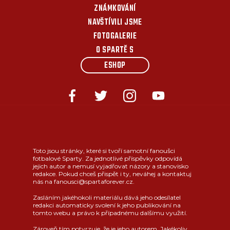
ZNÁMKOVÁNÍ
NAVŠTÍVILI JSME
FOTOGALERIE
O SPARTĚ S
ESHOP
Toto jsou stránky, které si tvoří samotní fanoušci
fotbalové Sparty. Za jednotlivé příspěvky odpovídá
jejich autor a nemusí vyjadřovat názory a stanovisko
redakce. Pokud chceš přispět i ty, neváhej a kontaktuj
nás na fanousci@spartaforever.cz.
Zasláním jakéhokoli materiálu dává jeho odesílatel
redakci automaticky svolení k jeho publikování na
tomto webu a právo k případnému dalšímu využití.
Zároveň tím potvrzuje, že je jeho autorem. Jakékoliv