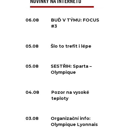
NOVINKY NA INTERNETU
06.08
BUĎ V TÝMU: FOCUS
#3
05.08
Šlo to trefit i lépe
05.08
SESTŘIH: Sparta –
Olympique
04.08
Pozor na vysoké
teploty
03.08
Organizační info:
Olympique Lyonnais