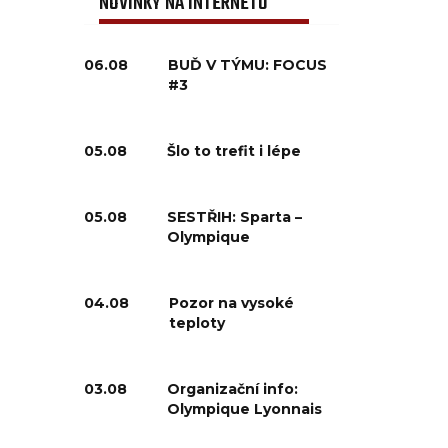
NOVINKY NA INTERNETU
06.08
BUĎ V TÝMU: FOCUS
#3
05.08
Šlo to trefit i lépe
05.08
SESTŘIH: Sparta –
Olympique
04.08
Pozor na vysoké
teploty
03.08
Organizační info:
Olympique Lyonnais