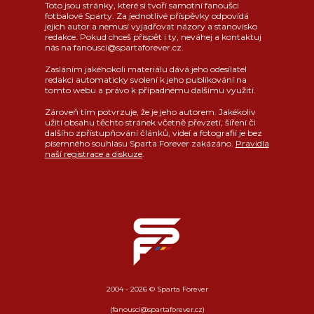
Toto jsou stránky, které si tvoří samotní fanoušci
fotbalové Sparty. Za jednotlivé příspěvky odpovídá
jejich autor a nemusí vyjadřovat názory a stanovisko
redakce. Pokud chceš přispět i ty, neváhej a kontaktuj
nás na fanousci@spartaforever.cz.
Zasláním jakéhokoli materiálu dává jeho odesílatel
redakci automaticky svolení k jeho publikování na
tomto webu a právo k případnému dalšímu využití.
Zároveň tím potvrzuje, že je jeho autorem. Jakékoliv
užití obsahu těchto stránek včetně převzetí, šíření či
dalšího zpřístupňování článků, videí a fotografií je bez
písemného souhlasu Sparta Forever zakázáno.
Pravidla
naší registrace a diskuze
.
2004 - 2026 © Sparta Forever
(fanousci@spartaforever.cz)