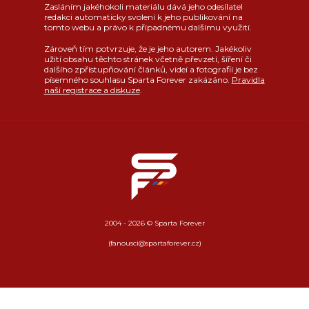
Zasláním jakéhokoli materiálu dává jeho odesílatel
redakci automaticky svolení k jeho publikování na
tomto webu a právo k případnému dalšímu využití.
Zároveň tím potvrzuje, že je jeho autorem. Jakékoliv
užití obsahu těchto stránek včetně převzetí, šíření či
dalšího zpřístupňování článků, videí a fotografií je bez
písemného souhlasu Sparta Forever zakázáno.
Pravidla
naší registrace a diskuze
.
2004 - 2026 © Sparta Forever
(fanousci@spartaforever.cz)