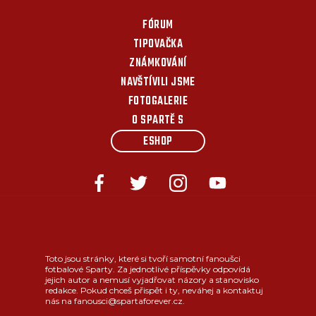
FÓRUM
TIPOVAČKA
ZNÁMKOVÁNÍ
NAVŠTÍVILI JSME
FOTOGALERIE
O SPARTĚ S
ESHOP
Toto jsou stránky, které si tvoří samotní fanoušci
fotbalové Sparty. Za jednotlivé příspěvky odpovídá
jejich autor a nemusí vyjadřovat názory a stanovisko
redakce. Pokud chceš přispět i ty, neváhej a kontaktuj
nás na fanousci@spartaforever.cz.