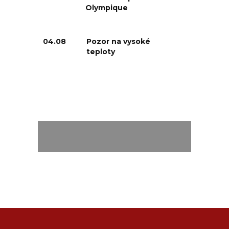
Olympique
04.08
Pozor na vysoké
teploty