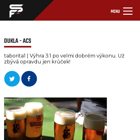
MENU
DUKLA - ACS
taborita1 | Výhra 3:1 po velmi dobrém výkonu. Už
zbývá opravdu jen krůček!