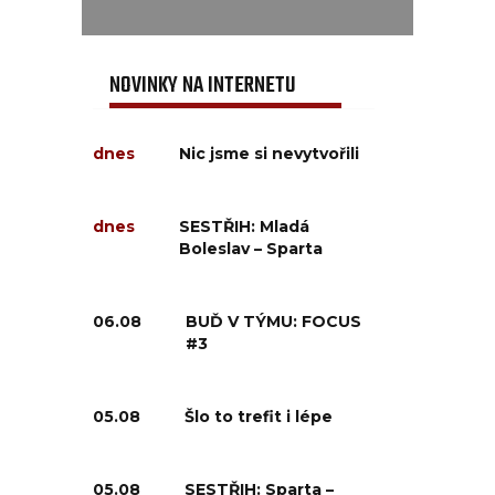
NOVINKY NA INTERNETU
dnes
Nic jsme si nevytvořili
dnes
SESTŘIH: Mladá
Boleslav – Sparta
06.08
BUĎ V TÝMU: FOCUS
#3
05.08
Šlo to trefit i lépe
05.08
SESTŘIH: Sparta –