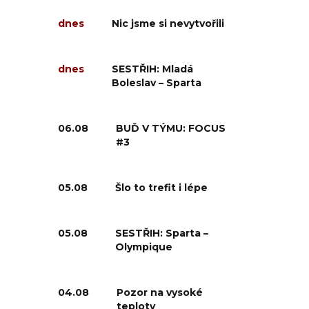
dnes
Nic jsme si nevytvořili
dnes
SESTŘIH: Mladá
Boleslav – Sparta
06.08
BUĎ V TÝMU: FOCUS
#3
05.08
Šlo to trefit i lépe
05.08
SESTŘIH: Sparta –
Olympique
04.08
Pozor na vysoké
teploty