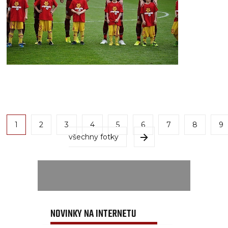
1
2
3
4
5
6
7
8
9
všechny fotky
NOVINKY NA INTERNETU