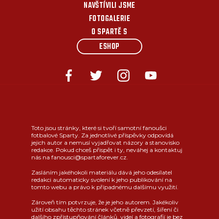
NAVŠTÍVILI JSME
FOTOGALERIE
O SPARTĚ S
ESHOP
Toto jsou stránky, které si tvoří samotní fanoušci
fotbalové Sparty. Za jednotlivé příspěvky odpovídá
jejich autor a nemusí vyjadřovat názory a stanovisko
redakce. Pokud chceš přispět i ty, neváhej a kontaktuj
nás na fanousci@spartaforever.cz.
Zasláním jakéhokoli materiálu dává jeho odesílatel
redakci automaticky svolení k jeho publikování na
tomto webu a právo k případnému dalšímu využití.
Zároveň tím potvrzuje, že je jeho autorem. Jakékoliv
užití obsahu těchto stránek včetně převzetí, šíření či
dalšího zpřístupňování článků, videí a fotografií je bez