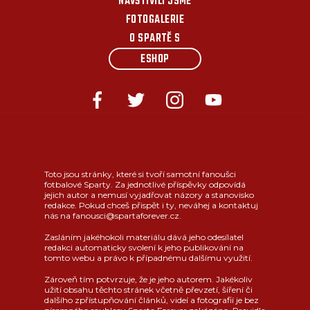
NAVŠTÍVILI JSME
FOTOGALERIE
O SPARTĚ S
ESHOP
Toto jsou stránky, které si tvoří samotní fanoušci
fotbalové Sparty. Za jednotlivé příspěvky odpovídá
jejich autor a nemusí vyjadřovat názory a stanovisko
redakce. Pokud chceš přispět i ty, neváhej a kontaktuj
nás na fanousci@spartaforever.cz.
Zasláním jakéhokoli materiálu dává jeho odesílatel
redakci automaticky svolení k jeho publikování na
tomto webu a právo k případnému dalšímu využití.
Zároveň tím potvrzuje, že je jeho autorem. Jakékoliv
užití obsahu těchto stránek včetně převzetí, šíření či
dalšího zpřístupňování článků, videí a fotografií je bez