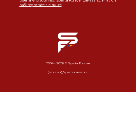
písemného souhlasu Sparta Forever zakázáno.
Pravidla
naší registrace a diskuze
.
2004 - 2026 © Sparta Forever
(fanousci@spartaforever.cz)