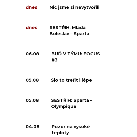
dnes
Nic jsme si nevytvořili
dnes
SESTŘIH: Mladá
Boleslav – Sparta
06.08
BUĎ V TÝMU: FOCUS
#3
05.08
Šlo to trefit i lépe
05.08
SESTŘIH: Sparta –
Olympique
04.08
Pozor na vysoké
teploty