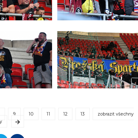
9
10
11
12
13
zobrazit všechny
y