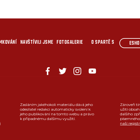
MKOVÁNÍ
NAVŠTÍVILI JSME
FOTOGALERIE
O SPARTĚ S
ESHO
Zasláním jakéhokoli materiálu dává jeho
Zároveň tí
odesílatel redakci automaticky svolení k
užití obsah
jeho publikování na tomto webu a právo
dalšího zpř
k případnému dalšímu využití.
písemného 
j
naší regist