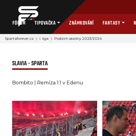
FÓRUM
TIPOVAČKA
ZNÁMKOVÁNÍ
FANTASY
N
Spartaforever.cz
I. liga
Podzim sezóny 2023/2024
SLAVIA - SPARTA
Bombito | Remíza 1:1 v Edenu