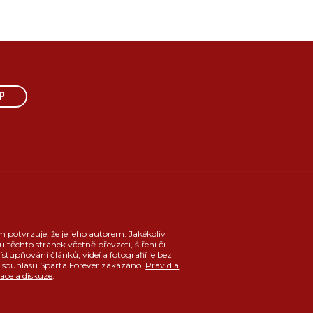
P
m potvrzuje, že je jeho autorem. Jakékoliv
u těchto stránek včetně převzetí, šíření či
ístupňování článků, videí a fotografií je bez
souhlasu Sparta Forever zakázáno.
Pravidla
race a diskuze
.