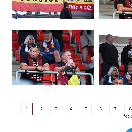
1
2
3
4
5
6
7
8
fotk