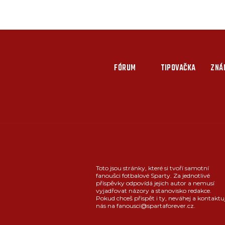
FÓRUM
TIPOVAČKA
ZNÁ
Toto jsou stránky, které si tvoří samotní
fanoušci fotbalové Sparty. Za jednotlivé
příspěvky odpovídá jejich autor a nemusí
vyjadřovat názory a stanovisko redakce.
Pokud chceš přispět i ty, neváhej a kontaktu
nás na fanousci@spartaforever.cz.