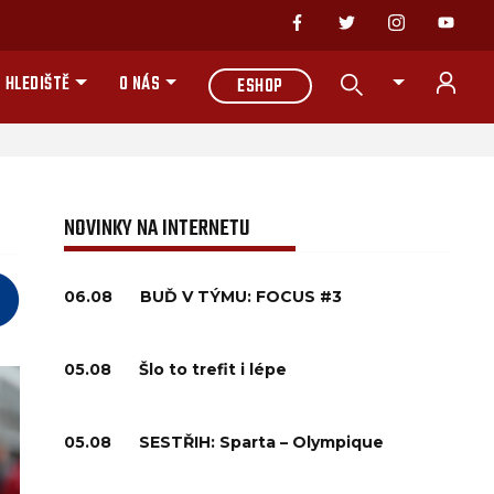
 HLEDIŠTĚ
O NÁS
ESHOP
NOVINKY NA INTERNETU
06.08
BUĎ V TÝMU: FOCUS #3
05.08
Šlo to trefit i lépe
05.08
SESTŘIH: Sparta – Olympique