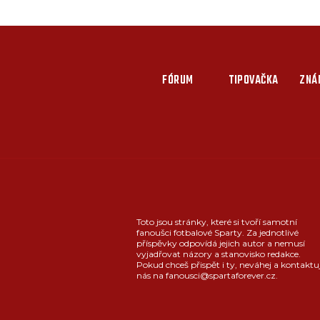
FÓRUM
TIPOVAČKA
ZNÁ
Toto jsou stránky, které si tvoří samotní
fanoušci fotbalové Sparty. Za jednotlivé
příspěvky odpovídá jejich autor a nemusí
vyjadřovat názory a stanovisko redakce.
Pokud chceš přispět i ty, neváhej a kontaktu
nás na fanousci@spartaforever.cz.