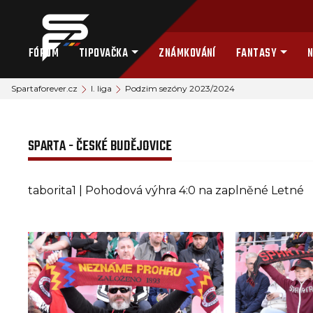
FÓRUM
TIPOVAČKA
ZNÁMKOVÁNÍ
FANTASY
N
Spartaforever.cz
I. liga
Podzim sezóny 2023/2024
SPARTA - ČESKÉ BUDĚJOVICE
taborita1 | Pohodová výhra 4:0 na zaplněné Letné