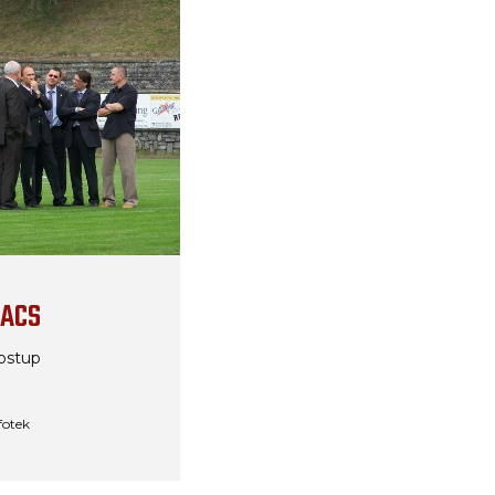
 ACS
ostup
 fotek