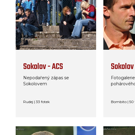
Sokolov - ACS
Sokolov
Nepodařený zápas se
Fotogaleri
Sokolovem
pohárového
Rudej | 33 fotek
Bombito | 50 