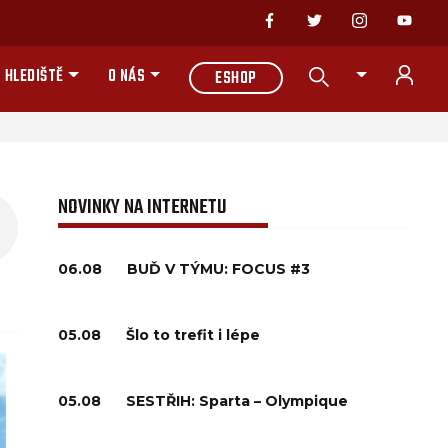
 HLEDIŠTĚ
O NÁS
ESHOP
NOVINKY NA INTERNETU
06.08
BUĎ V TÝMU: FOCUS #3
05.08
Šlo to trefit i lépe
05.08
SESTŘIH: Sparta – Olympique