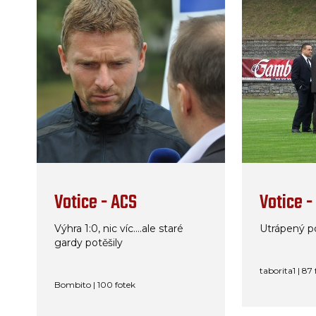
Votice - ACS
Votice -
Výhra 1:0, nic víc....ale staré
Utrápený p
gardy potěšily
taborita1 | 87
Bombito | 100 fotek