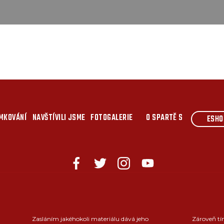
MKOVÁNÍ
NAVŠTÍVILI JSME
FOTOGALERIE
O SPARTĚ S
ESHO
Zasláním jakéhokoli materiálu dává jeho
Zároveň tí