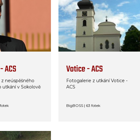
 - ACS
Votice - ACS
e z neúspěšného
Fotogalerie z utkání Votice -
 utkání v Sokolově
ACS
fotek
BigBOSS | 63 fotek