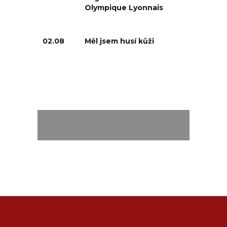
Olympique Lyonnais
02.08
Měl jsem husí kůži