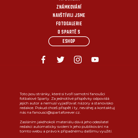
ZNÁMKOVÁNÍ
NAVŠTÍVILI JSME
FOTOGALERIE
O SPARTĚ S
ESHOP
Toto jsou stránky, které si tvoří samotní fanoušci
fotbalové Sparty. Za jednotlivé příspěvky odpovídá
jejich autor a nemusí vyjadřovat názory a stanovisko
redakce. Pokud chceš přispět i ty, neváhej a kontaktuj
nás na fanousci@spartaforever.cz.
Zasláním jakéhokoli materiálu dává jeho odesílatel
redakci automaticky svolení k jeho publikování na
tomto webu a právo k případnému dalšímu využití.