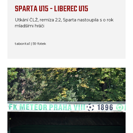
SPARTA U15 - LIBEREC U15
Utkání ČLŽ, remíza 2:2, Sparta nastoupila s o rok
mladšími hráči
taborita1 | 59 fotek