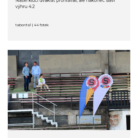
Našei kluci dvakrát prohrávali, ale nakonec slaví
výhru 4:2
taborita1 | 44 fotek