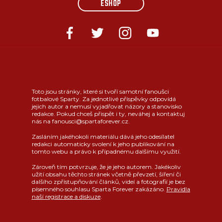
ESHOP
Toto jsou stránky, které si tvoří samotní fanoušci
fotbalové Sparty. Za jednotlivé příspěvky odpovídá
jejich autor a nemusí vyjadřovat názory a stanovisko
redakce. Pokud chceš přispět i ty, neváhej a kontaktuj
nás na fanousci@spartaforever.cz.
Zasláním jakéhokoli materiálu dává jeho odesílatel
redakci automaticky svolení k jeho publikování na
tomto webu a právo k případnému dalšímu využití.
Zároveň tím potvrzuje, že je jeho autorem. Jakékoliv
užití obsahu těchto stránek včetně převzetí, šíření či
dalšího zpřístupňování článků, videí a fotografií je bez
písemného souhlasu Sparta Forever zakázáno.
Pravidla
naší registrace a diskuze
.