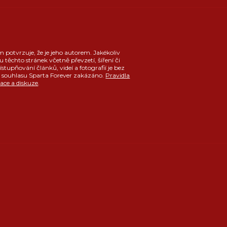
m potvrzuje, že je jeho autorem. Jakékoliv
u těchto stránek včetně převzetí, šíření či
ístupňování článků, videí a fotografií je bez
souhlasu Sparta Forever zakázáno.
Pravidla
race a diskuze
.