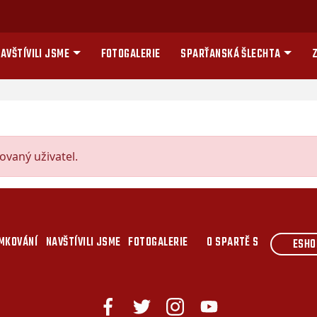
AVŠTÍVILI JSME
FOTOGALERIE
SPARŤANSKÁ ŠLECHTA
Z
vaný uživatel.
MKOVÁNÍ
NAVŠTÍVILI JSME
FOTOGALERIE
O SPARTĚ S
ESHO