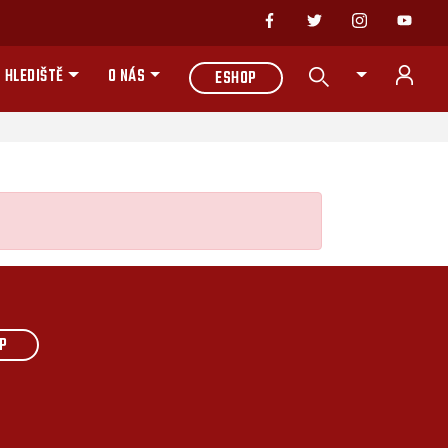
 HLEDIŠTĚ
O NÁS
ESHOP
P