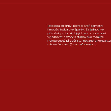
Toto jsou stránky, které si tvoří samotní
fanoušci fotbalové Sparty. Za jednotlivé
příspěvky odpovídá jejich autor a nemusí
vyjadřovat názory a stanovisko redakce.
Pokud chceš přispět i ty, neváhej a kontaktu
nás na fanousci@spartaforever.cz.