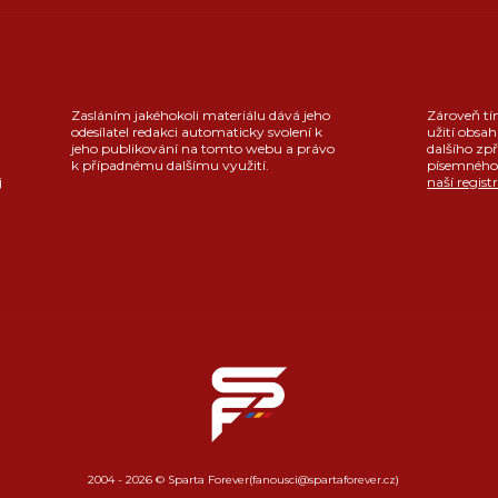
Zasláním jakéhokoli materiálu dává jeho
Zároveň tí
odesílatel redakci automaticky svolení k
užití obsah
jeho publikování na tomto webu a právo
dalšího zpř
k případnému dalšímu využití.
písemného 
j
naší regist
2004 - 2026 © Sparta Forever
(fanousci@spartaforever.cz)