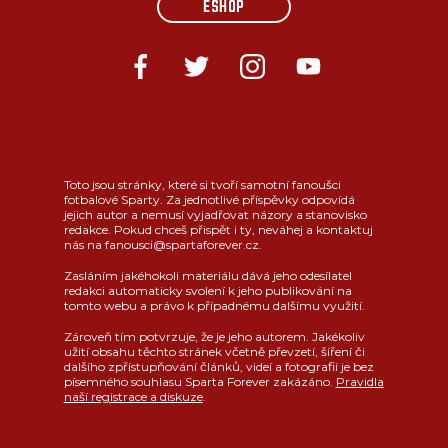
ESHOP
Toto jsou stránky, které si tvoří samotní fanoušci
fotbalové Sparty. Za jednotlivé příspěvky odpovídá
jejich autor a nemusí vyjadřovat názory a stanovisko
redakce. Pokud chceš přispět i ty, neváhej a kontaktuj
nás na fanousci@spartaforever.cz.
Zasláním jakéhokoli materiálu dává jeho odesílatel
redakci automaticky svolení k jeho publikování na
tomto webu a právo k případnému dalšímu využití.
Zároveň tím potvrzuje, že je jeho autorem. Jakékoliv
užití obsahu těchto stránek včetně převzetí, šíření či
dalšího zpřístupňování článků, videí a fotografií je bez
písemného souhlasu Sparta Forever zakázáno.
Pravidla
naší registrace a diskuze
.