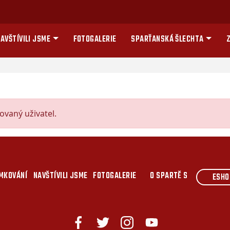
AVŠTÍVILI JSME
FOTOGALERIE
SPARŤANSKÁ ŠLECHTA
Z
vaný uživatel.
MKOVÁNÍ
NAVŠTÍVILI JSME
FOTOGALERIE
O SPARTĚ S
ESHO