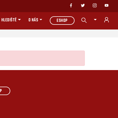
 HLEDIŠTĚ
O NÁS
ESHOP
P