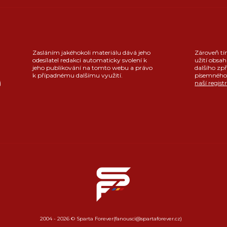
Zasláním jakéhokoli materiálu dává jeho
Zároveň tí
odesílatel redakci automaticky svolení k
užití obsah
jeho publikování na tomto webu a právo
dalšího zpř
k případnému dalšímu využití.
písemného 
j
naší regist
2004 - 2026 © Sparta Forever
(fanousci@spartaforever.cz)