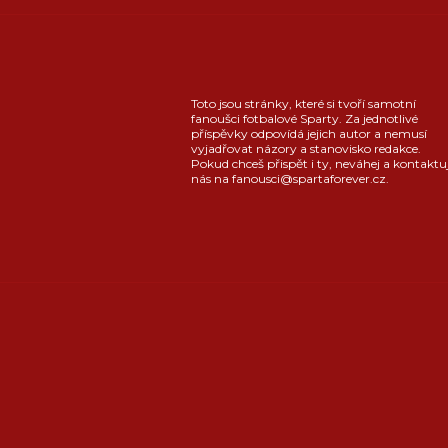
Toto jsou stránky, které si tvoří samotní
fanoušci fotbalové Sparty. Za jednotlivé
příspěvky odpovídá jejich autor a nemusí
vyjadřovat názory a stanovisko redakce.
Pokud chceš přispět i ty, neváhej a kontaktu
nás na fanousci@spartaforever.cz.