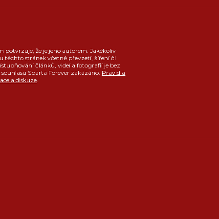
m potvrzuje, že je jeho autorem. Jakékoliv
u těchto stránek včetně převzetí, šíření či
ístupňování článků, videí a fotografií je bez
souhlasu Sparta Forever zakázáno.
Pravidla
race a diskuze
.