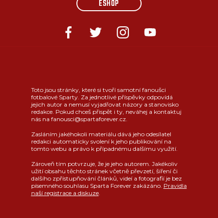
ESHOP
Toto jsou stránky, které si tvoří samotní fanoušci
fotbalové Sparty. Za jednotlivé příspěvky odpovídá
jejich autor a nemusí vyjadřovat názory a stanovisko
redakce. Pokud chceš přispět i ty, neváhej a kontaktuj
nás na fanousci@spartaforever.cz.
Zasláním jakéhokoli materiálu dává jeho odesílatel
redakci automaticky svolení k jeho publikování na
tomto webu a právo k případnému dalšímu využití.
Zároveň tím potvrzuje, že je jeho autorem. Jakékoliv
užití obsahu těchto stránek včetně převzetí, šíření či
dalšího zpřístupňování článků, videí a fotografií je bez
písemného souhlasu Sparta Forever zakázáno.
Pravidla
naší registrace a diskuze
.