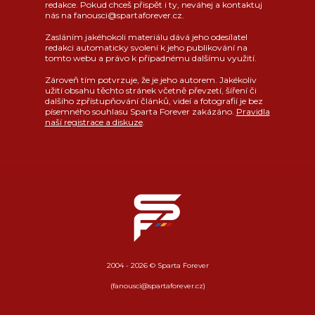
redakce. Pokud chceš přispět i ty, neváhej a kontaktuj
nás na fanousci@spartaforever.cz.
Zasláním jakéhokoli materiálu dává jeho odesílatel
redakci automaticky svolení k jeho publikování na
tomto webu a právo k případnému dalšímu využití.
Zároveň tím potvrzuje, že je jeho autorem. Jakékoliv
užití obsahu těchto stránek včetně převzetí, šíření či
dalšího zpřístupňování článků, videí a fotografií je bez
písemného souhlasu Sparta Forever zakázáno.
Pravidla
naší registrace a diskuze
.
2004 - 2026 © Sparta Forever
(fanousci@spartaforever.cz)