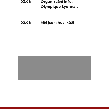
03.08
Organizační info:
Olympique Lyonnais
02.08
Měl jsem husí kůži