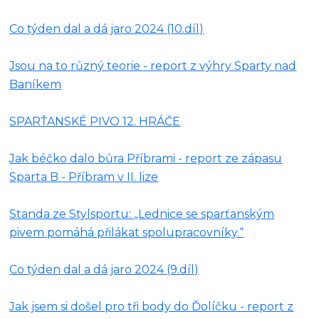
Co týden dal a dá jaro 2024 (10.díl)
Jsou na to různý teorie - report z výhry Sparty nad
Baníkem
SPARŤANSKÉ PIVO 12. HRÁČE
Jak béčko dalo bůra Příbrami - report ze zápasu
Sparta B - Příbram v II. lize
Standa ze Stylsportu: „Lednice se sparťanským
pivem pomáhá přilákat spolupracovníky.“
Co týden dal a dá jaro 2024 (9.díl)
Jak jsem si došel pro tři body do Ďolíčku - report z