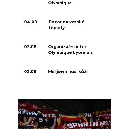
Olympique
04.08
Pozor na vysoké
teploty
03.08
Organizační info:
Olympique Lyonnais
02.08
Měl jsem husí kůži