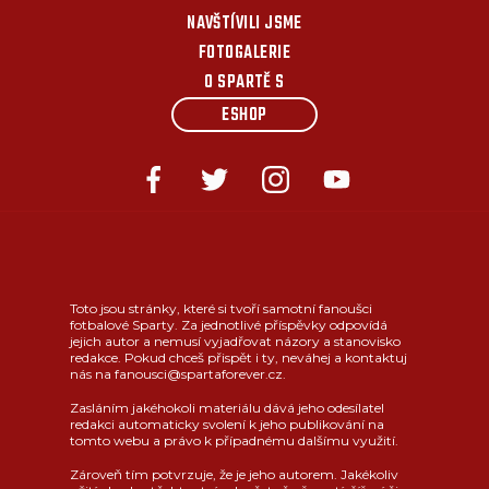
NAVŠTÍVILI JSME
FOTOGALERIE
O SPARTĚ S
ESHOP
Toto jsou stránky, které si tvoří samotní fanoušci
fotbalové Sparty. Za jednotlivé příspěvky odpovídá
jejich autor a nemusí vyjadřovat názory a stanovisko
redakce. Pokud chceš přispět i ty, neváhej a kontaktuj
nás na fanousci@spartaforever.cz.
Zasláním jakéhokoli materiálu dává jeho odesílatel
redakci automaticky svolení k jeho publikování na
tomto webu a právo k případnému dalšímu využití.
Zároveň tím potvrzuje, že je jeho autorem. Jakékoliv