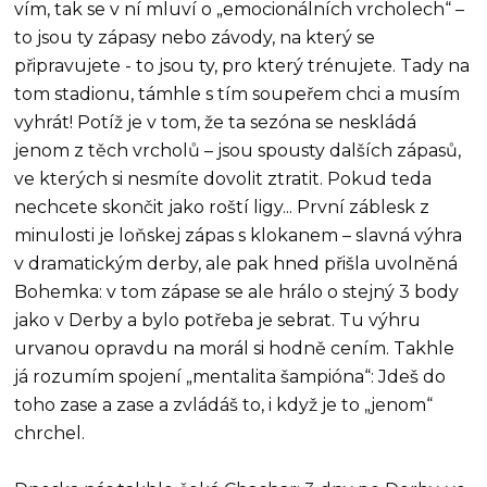
vím, tak se v ní mluví o „emocionálních vrcholech“ –
to jsou ty zápasy nebo závody, na který se
připravujete - to jsou ty, pro který trénujete. Tady na
tom stadionu, támhle s tím soupeřem chci a musím
vyhrát! Potíž je v tom, že ta sezóna se neskládá
jenom z těch vrcholů – jsou spousty dalších zápasů,
ve kterých si nesmíte dovolit ztratit. Pokud teda
nechcete skončit jako roští ligy... První záblesk z
minulosti je loňskej zápas s klokanem – slavná výhra
v dramatickým derby, ale pak hned přišla uvolněná
Bohemka: v tom zápase se ale hrálo o stejný 3 body
jako v Derby a bylo potřeba je sebrat. Tu výhru
urvanou opravdu na morál si hodně cením. Takhle
já rozumím spojení „mentalita šampióna“: Jdeš do
toho zase a zase a zvládáš to, i když je to „jenom“
chrchel.