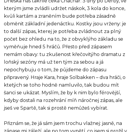
Dneska nás takhle čeká Chachar: 3 dny po Derby, ve
kterým jsme zvládli udržet náskok, 3 kola do konce,
kvůli kartám a zraněním bude potřeba zásadně
obměnit základní jedenáctku. Kostky jsou vrženy: je
to další zápas, kterej je potřeba zvládnout za plný
počet bez ohledu na to, že z obvyklýho základu se
vyměňuje hned 5 hráčů. Přesto před zápasem
nemám obavy: tu zkušenost křečovitýho dramatu z
loňský sezóny má už ten tým za sebou a já
nepochybuju o tom, že půjdeme do zápasu
připravený. Hraje Kara, hraje Solbakken – dva hráči, o
ktetých se toho hodně namluvilo, tak budou mít
šanci se ukázat. Myslím, že by k nim bylo férovější,
kdyby dostali na rozehrání míň náročnej zápas, ale
jseš ve Spartě, tak si prostě nemůžeš vybírat.
Přiznám se, že já sám jsem trochu vlažnej: jasně, na
zápase mi záleží, ale po tom vypětí, co jsem si prožil v