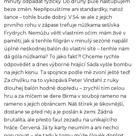
minuty odpadat fyzicky. Do druhý půle nastupujem
beze změn. Nepřipouštíme ani standardky, natož
šance – tohle bude dobrý. V 54. se ale z jejich
prvního rohu v zápase trefuje nůžkama sešívka
Frydrych. Nemůžu věřit vlastním očím: mám živě v
paměti, jak si tenhle filigrán v minulý sezóně napálil
úplně neškodnej balón do vlastní sítě – tenhle nám
dá góla nůžkama? To jako fakt?! Chceme rychle
odpovědět a dnes výborně hrající Sáďa vyšle bombu
na jejich kisnu. Ta spojnice podle mě zvoní ještě teď!
Za chvilku na to vykopává Peter Vindahl z ruky
dlouhej balón hodně dopředu – zrychlí tím celou
hru a za míčem se dere Birma v souboji rameno na
rameno s jejich obráncem. Náš štírek je šikovnější,
dostane se před něj a je poslán k zemi. Žádná
brutalita, ale přesto faul zezadu na unikajícího
hráče. Červená. Já ty karty neumím a ani nechci
posuzovat – ale tady k tomu může člověk doplnit