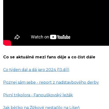
Co se aktuálně mezi fans děje a co číst dále
Co týden dal a dá jaro 2024 (13.díl)
Poznej sám sebe - report z nadstavbového derby
Pivní trikolora - Fanouškovský ležák
Jak béčko na Žižkově nestačilo na Líšeň