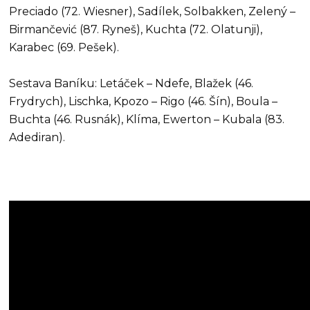
Preciado (72. Wiesner), Sadílek, Solbakken, Zelený –
Birmančević (87. Ryneš), Kuchta (72. Olatunji),
Karabec (69. Pešek).
Sestava Baníku: Letáček – Ndefe, Blažek (46.
Frydrych), Lischka, Kpozo – Rigo (46. Šín), Boula –
Buchta (46. Rusnák), Klíma, Ewerton – Kubala (83.
Adediran).