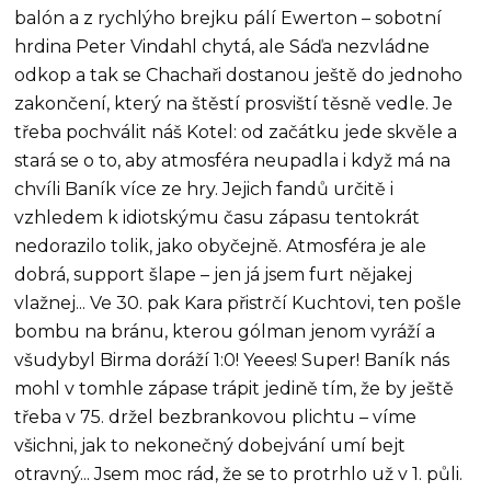
balón a z rychlýho brejku pálí Ewerton – sobotní
hrdina Peter Vindahl chytá, ale Sáďa nezvládne
odkop a tak se Chachaři dostanou ještě do jednoho
zakončení, který na štěstí prosviští těsně vedle. Je
třeba pochválit náš Kotel: od začátku jede skvěle a
stará se o to, aby atmosféra neupadla i když má na
chvíli Baník více ze hry. Jejich fandů určitě i
vzhledem k idiotskýmu času zápasu tentokrát
nedorazilo tolik, jako obyčejně. Atmosféra je ale
dobrá, support šlape – jen já jsem furt nějakej
vlažnej... Ve 30. pak Kara přistrčí Kuchtovi, ten pošle
bombu na bránu, kterou gólman jenom vyráží a
všudybyl Birma doráží 1:0! Yeees! Super! Baník nás
mohl v tomhle zápase trápit jedině tím, že by ještě
třeba v 75. držel bezbrankovou plichtu – víme
všichni, jak to nekonečný dobejvání umí bejt
otravný... Jsem moc rád, že se to protrhlo už v 1. půli.