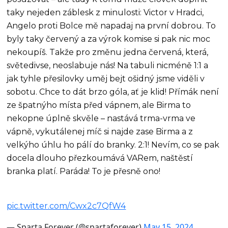
taky nejeden záblesk z minulosti: Victor v Hradci,
Angelo proti Bolce mě napadaj na první dobrou. To
byly taky červený a za výrok komise si pak nic moc
nekoupíš. Takže pro změnu jedna červená, která,
světedivse, neoslabuje nás! Na tabuli nicméně 1:1 a
jak tyhle přesilovky uměj bejt ošidný jsme viděli v
sobotu. Chce to dát brzo góla, ať je klid! Přímák není
ze špatnýho místa před vápnem, ale Birma to
nekopne úplně skvěle – nastává trma-vrma ve
vápně, vykutálenej míč si najde zase Birma a z
velkýho úhlu ho pálí do branky. 2:1! Nevím, co se pak
docela dlouho přezkoumává VARem, naštěstí
branka platí. Paráda! To je přesně ono!
pic.twitter.com/Cwx2c7QfW4
— Sparta Forever (@spartaforever)
May 15, 2024