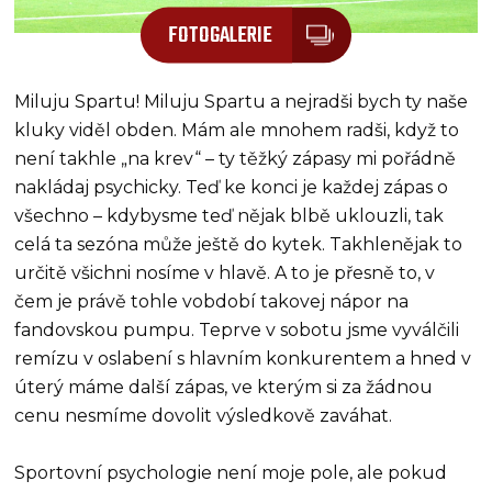
FOTOGALERIE
Miluju Spartu! Miluju Spartu a nejradši bych ty naše
kluky viděl obden. Mám ale mnohem radši, když to
není takhle „na krev“ – ty těžký zápasy mi pořádně
nakládaj psychicky. Teď ke konci je každej zápas o
všechno – kdybysme teď nějak blbě uklouzli, tak
celá ta sezóna může ještě do kytek. Takhlenějak to
určitě všichni nosíme v hlavě. A to je přesně to, v
čem je právě tohle vobdobí takovej nápor na
fandovskou pumpu. Teprve v sobotu jsme vyválčili
remízu v oslabení s hlavním konkurentem a hned v
úterý máme další zápas, ve kterým si za žádnou
cenu nesmíme dovolit výsledkově zaváhat.
Sportovní psychologie není moje pole, ale pokud