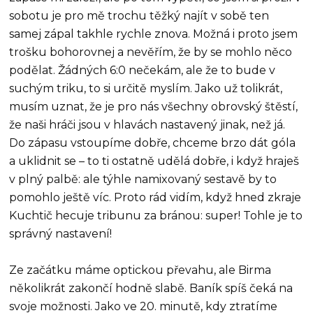
sobotu je pro mě trochu těžký najít v sobě ten
samej zápal takhle rychle znova. Možná i proto jsem
trošku bohorovnej a nevěřím, že by se mohlo něco
podělat. Žádných 6:0 nečekám, ale že to bude v
suchým triku, to si určitě myslím. Jako už tolikrát,
musím uznat, že je pro nás všechny obrovský štěstí,
že naši hráči jsou v hlavách nastavený jinak, než já.
Do zápasu vstoupíme dobře, chceme brzo dát góla
a uklidnit se – to ti ostatně udělá dobře, i když hraješ
v plný palbě: ale týhle namixovaný sestavě by to
pomohlo ještě víc. Proto rád vidím, když hned zkraje
Kuchtič hecuje tribunu za bránou: super! Tohle je to
správný nastavení!
Ze začátku máme optickou převahu, ale Birma
několikrát zakončí hodně slabě. Baník spíš čeká na
svoje možnosti. Jako ve 20. minutě, kdy ztratíme