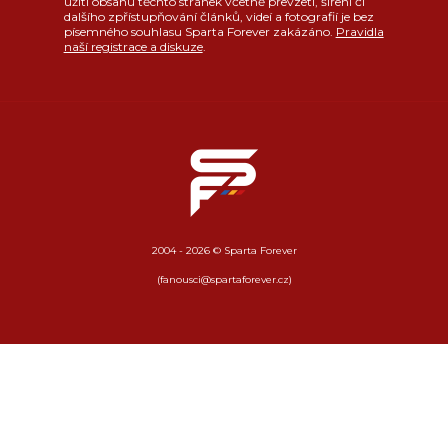
užití obsahu těchto stránek včetně převzetí, šíření či
dalšího zpřístupňování článků, videí a fotografií je bez
písemného souhlasu Sparta Forever zakázáno.
Pravidla
naší registrace a diskuze
.
2004 - 2026 © Sparta Forever
(fanousci@spartaforever.cz)