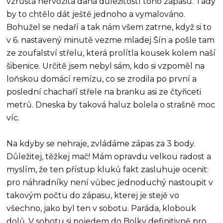
vzrůstá nervozita daná důležitostí toho zápasu. Tady
by to chtělo dát ještě jednoho a vymalováno.
Bohužel se nedaří a tak nám všem zatrne, když si to
v 6. nastavený minutě vezme mladej Šín a pošle tam
ze zoufalství střelu, která prolítla kousek kolem naší
šibenice. Určitě jsem nebyl sám, kdo si vzpoměl na
loňskou domácí remízu, co se zrodila po první a
poslední chachaří střele na branku asi ze čtyřiceti
metrů. Dneska by taková haluz bolela o strašně moc
víc.
Na kdyby se nehraje, zvládáme zápas za 3 body.
Důležitej, těžkej mač! Mám opravdu velkou radost a
myslím, že ten přístup kluků fakt zasluhuje ocenit:
pro náhradníky není vůbec jednoduchý nastoupit v
takovým počtu do zápasu, kterej je stejě vo
všechno, jako byl ten v sobotu. Paráda, klobouk
dolů. V sobotu si pojedem do Bolky definitivně pro