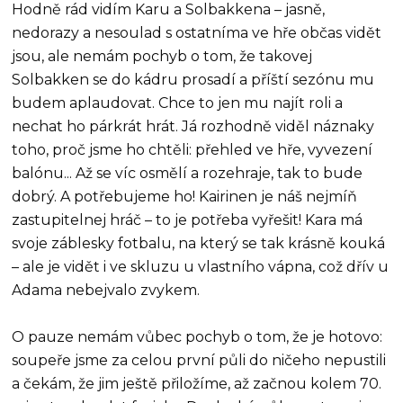
Hodně rád vidím Karu a Solbakkena – jasně,
nedorazy a nesoulad s ostatníma ve hře občas vidět
jsou, ale nemám pochyb o tom, že takovej
Solbakken se do kádru prosadí a příští sezónu mu
budem aplaudovat. Chce to jen mu najít roli a
nechat ho párkrát hrát. Já rozhodně viděl náznaky
toho, proč jsme ho chtěli: přehled ve hře, vyvezení
balónu... Až se víc osmělí a rozehraje, tak to bude
dobrý. A potřebujeme ho! Kairinen je náš nejmíň
zastupitelnej hráč – to je potřeba vyřešit! Kara má
svoje záblesky fotbalu, na který se tak krásně kouká
– ale je vidět i ve skluzu u vlastního vápna, což dřív u
Adama nebejvalo zvykem.
O pauze nemám vůbec pochyb o tom, že je hotovo:
soupeře jsme za celou první půli do ničeho nepustili
a čekám, že jim ještě přiložíme, až začnou kolem 70.