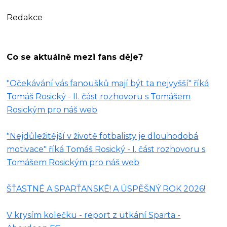
Redakce
Co se aktuálně mezi fans děje?
"Očekávání vás fanoušků mají být ta nejvyšší" říká
Tomáš Rosický - II. část rozhovoru s Tomášem
Rosickým pro náš web
"Nejdůležitější v životě fotbalisty je dlouhodobá
motivace" říká Tomáš Rosický - I. část rozhovoru s
Tomášem Rosickým pro náš web
ŠŤASTNÉ A SPARŤANSKÉ! A ÚSPĚŠNÝ ROK 2026!
V krysím kolečku - report z utkání Sparta -