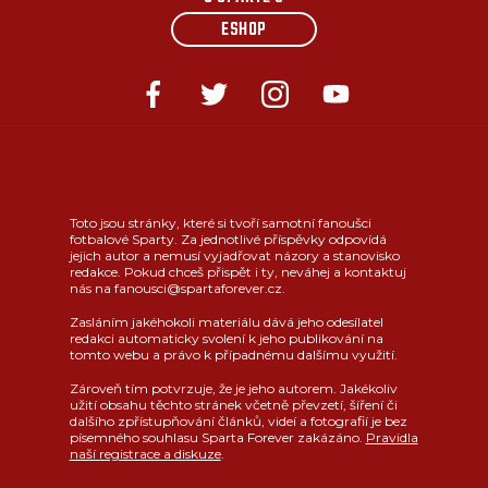
ESHOP
Toto jsou stránky, které si tvoří samotní fanoušci
fotbalové Sparty. Za jednotlivé příspěvky odpovídá
jejich autor a nemusí vyjadřovat názory a stanovisko
redakce. Pokud chceš přispět i ty, neváhej a kontaktuj
nás na fanousci@spartaforever.cz.
Zasláním jakéhokoli materiálu dává jeho odesílatel
redakci automaticky svolení k jeho publikování na
tomto webu a právo k případnému dalšímu využití.
Zároveň tím potvrzuje, že je jeho autorem. Jakékoliv
užití obsahu těchto stránek včetně převzetí, šíření či
dalšího zpřístupňování článků, videí a fotografií je bez
písemného souhlasu Sparta Forever zakázáno.
Pravidla
naší registrace a diskuze
.