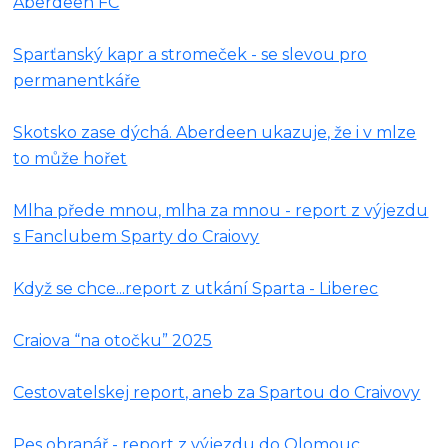
Aberdeen FC
Sparťanský kapr a stromeček - se slevou pro
permanentkáře
Skotsko zase dýchá. Aberdeen ukazuje, že i v mlze
to může hořet
Mlha přede mnou, mlha za mnou - report z výjezdu
s Fanclubem Sparty do Craiovy
Když se chce...report z utkání Sparta - Liberec
Craiova “na otočku” 2025
Cestovatelskej report, aneb za Spartou do Craivovy
Pes obranář - report z výjezdu do Olomouc