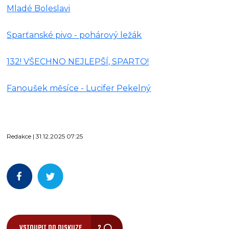
Mladé Boleslavi
Sparťanské pivo - pohárový ležák
132! VŠECHNO NEJLEPŠÍ, SPARTO!
Fanoušek měsíce - Lucifer Pekelný
Redakce | 31.12.2025 07:25
VSTOUPIT DO DISKUZE
2