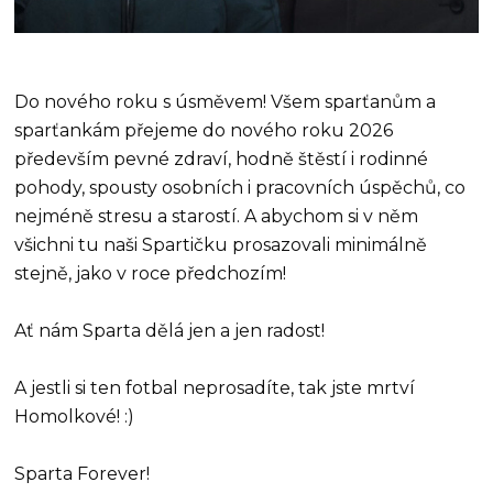
Do nového roku s úsměvem! Všem sparťanům a
sparťankám přejeme do nového roku 2026
především pevné zdraví, hodně štěstí i rodinné
pohody, spousty osobních i pracovních úspěchů, co
nejméně stresu a starostí. A abychom si v něm
všichni tu naši Spartičku prosazovali minimálně
stejně, jako v roce předchozím!
Ať nám Sparta dělá jen a jen radost!
A jestli si ten fotbal neprosadíte, tak jste mrtví
Homolkové! :)
Sparta Forever!