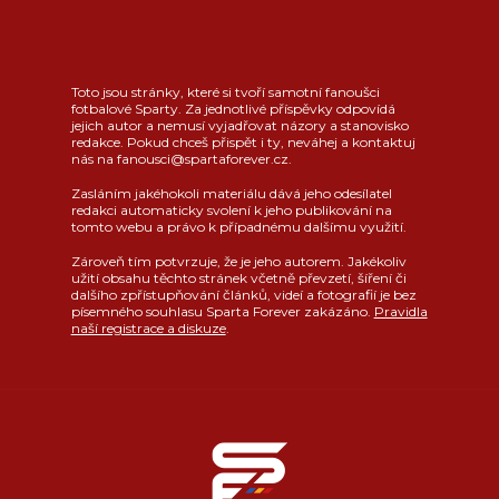
Toto jsou stránky, které si tvoří samotní fanoušci
fotbalové Sparty. Za jednotlivé příspěvky odpovídá
jejich autor a nemusí vyjadřovat názory a stanovisko
redakce. Pokud chceš přispět i ty, neváhej a kontaktuj
nás na fanousci@spartaforever.cz.
Zasláním jakéhokoli materiálu dává jeho odesílatel
redakci automaticky svolení k jeho publikování na
tomto webu a právo k případnému dalšímu využití.
Zároveň tím potvrzuje, že je jeho autorem. Jakékoliv
užití obsahu těchto stránek včetně převzetí, šíření či
dalšího zpřístupňování článků, videí a fotografií je bez
písemného souhlasu Sparta Forever zakázáno.
Pravidla
naší registrace a diskuze
.