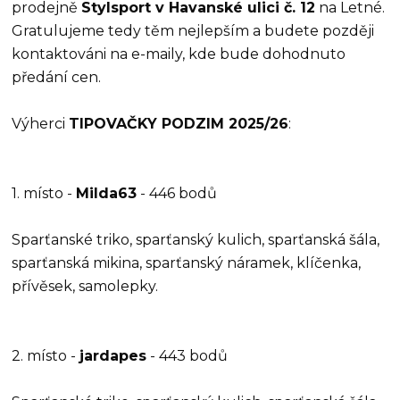
prodejně
Stylsport v Havanské ulici č. 12
na Letné.
Gratulujeme tedy těm nejlepším a budete později
kontaktováni na e-maily, kde bude dohodnuto
předání cen.
Výherci
TIPOVAČKY PODZIM 2025/26
:
1. místo -
Milda63
- 446 bodů
Sparťanské triko, sparťanský kulich, sparťanská šála,
sparťanská mikina, sparťanský náramek, klíčenka,
přívěsek, samolepky.
2. místo -
jardapes
- 443 bodů