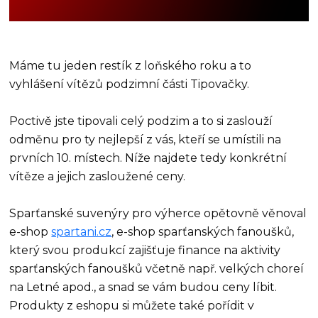
Máme tu jeden restík z loňského roku a to
vyhlášení vítězů podzimní části Tipovačky.
Poctivě jste tipovali celý podzim a to si zaslouží
odměnu pro ty nejlepší z vás, kteří se umístili na
prvních 10. místech. Níže najdete tedy konkrétní
vítěze a jejich zasloužené ceny.
Sparťanské suvenýry pro výherce opětovně věnoval
e-shop
spartani.cz
, e-shop sparťanských fanoušků,
který svou produkcí zajišťuje finance na aktivity
sparťanských fanoušků včetně např. velkých choreí
na Letné apod., a snad se vám budou ceny líbit.
Produkty z eshopu si můžete také pořídit v