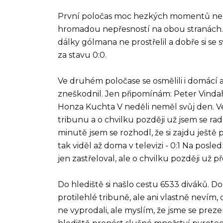
První poločas moc hezkých momentů nena
hromadou nepřesností na obou stranách. I 
dálky gólmana ne prostřelil a dobře si se 
za stavu 0:0.
Ve druhém poločase se osmělili i domácí 
zneškodnil. Jen připomínám: Peter Vindahl 
Honza Kuchta V neděli neměl svůj den. Ve
tribunu a o chvilku později už jsem se rad
minutě jsem se rozhodl, že si zajdu ještě
tak viděl až doma v televizi - 0:1 Na posl
jen zastřeloval, ale o chvilku později už 
Do hlediště si našlo cestu 6533 diváků. 
protilehlé tribuně, ale ani vlastně nevím,
ne vyprodali, ale myslím, že jsme se prez