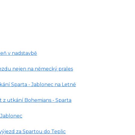
lzeň v nadstavbě
ýjezdu nejen na německý prales
kání Sparta - Jablonec na Letné
t z utkání Bohemians - Sparta
- Jablonec
z výjezd za Spartou do Teplic