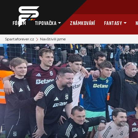
FÓRUM
TIPOVAČKA
ZNÁMKOVÁNÍ
FANTASY
N
Spartaforever.cz
Navštívili jsme