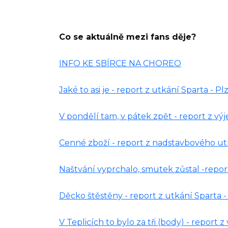
Co se aktuálně mezi fans děje?
INFO KE SBÍRCE NA CHOREO
Jaké to asi je - report z utkání Sparta - P
V pondělí tam, v pátek zpět - report z v
Cenné zboží - report z nadstavbového ut
Naštvání vyprchalo, smutek zůstal -repor
Děcko štěstěny - report z utkání Sparta 
V Teplicích to bylo za tři (body) - report 