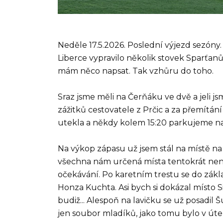
Neděle 17.5.2026. Poslední výjezd sezóny. 
Liberce vypravilo několik stovek Sparťanů.
mám něco napsat. Tak vzhůru do toho.
Sraz jsme měli na Čerňáku ve dvě a jeli j
zážitků cestovatele z Prčic a za přemítán
utekla a někdy kolem 15:20 parkujeme na 
Na výkop zápasu už jsem stál na místě na 
všechna nám určená místa tentokrát nenaš
očekávání. Po karetním trestu se do zák
Honza Kuchta. Asi bych si dokázal místo S
budiž... Alespoň na lavičku se už posadil 
jen soubor mladíků, jako tomu bylo v úter