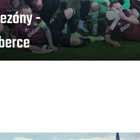
sezóny -
iberce