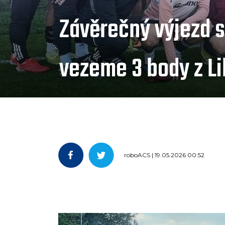
Závěrečný výjezd 
vezeme 3 body z L
roboACS | 19.05.2026 00:52