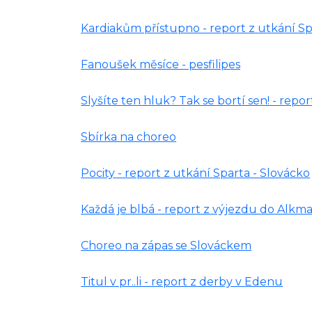
Kardiakům přístupno - report z utkání Sp
Fanoušek měsíce - pesfilipes
Slyšíte ten hluk? Tak se bortí sen! - repo
Sbírka na choreo
Pocity - report z utkání Sparta - Slovácko
Každá je blbá - report z výjezdu do Alkm
Choreo na zápas se Slováckem
Titul v pr..li - report z derby v Edenu