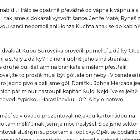
bídl. Hrálo se opatrně převážně od vápna k vápnu a s
tak jsme si dokázali vytvořit šance. Jenže Matěj Ryneš 
svou šancí neporadil ani Honza Kuchta a tak se do kabin 
a dvakrát Kubu Surovčíka prověřili pumelicí z dálky. Obě
a střely z dálky? To není úplně jeho silná stránka...
 druhé půli šel sám na brankáře a málem přestřelil
oval, že to prostě musí být gól, ale on nebyl. V osmdesát
 pro jedno pivo a dali jsme gól. Dorážku Johna Mercada j
edních pár minut nastoupil kapitán Šulo. Nejdříve se ještě
předvedl typickou Haraslínovku - 0:2. A bylo hotovo.
Domácí se v úvodu prezentovali nějakou kartoniádou na
 co tam měli? Jinak jsem je moc neslyšel. Sice jsme sektor
entovali slušným supportem a i opticky. Opět se podařilo