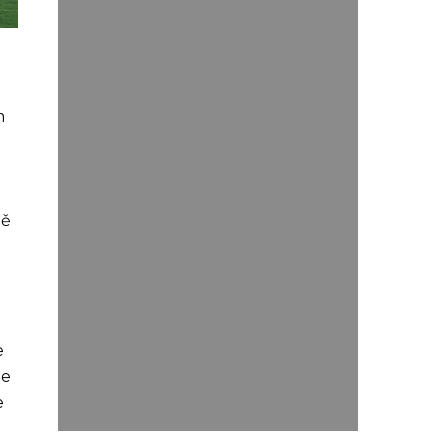
m
ně
e
le
e