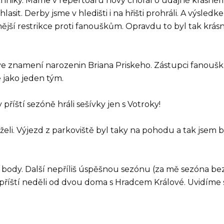
chniky. Máme v repertoáru nový chorál o údajně krásné
sit. Derby jsme v hledišti i na hřišti prohráli. A výsledk
nější restrikce proti fanouškům. Opravdu to byl tak krás
ve znamení narozenin Briana Priskeho. Zástupci fanouš
e jako jeden tým.
 příští sezóně hráli sešívky jen s Votroky!
eli. Výjezd z parkoviště byl taky na pohodu a tak jsem b
i body. Další nepříliš úspěšnou sezónu (za mě sezóna be
říští neděli od dvou doma s Hradcem Králové. Uvidíme 