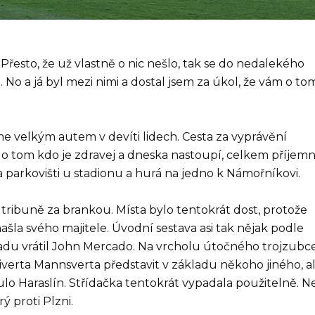
Přesto, že už vlastně o nic nešlo, tak se do nedalekého
 No a já byl mezi nimi a dostal jsem za úkol, že vám o to
sme velkým autem v devíti lidech. Cesta za vyprávění
í o tom kdo je zdravej a dneska nastoupí, celkem příjem
parkovišti u stadionu a hurá na jedno k Námořníkovi.
tribuně za brankou. Místa bylo tentokrát dost, protože
la svého majitele. Úvodní sestava asi tak nějak podle
ladu vrátil John Mercado. Na vrcholu útočného trojzubc
iverta Mannsverta představit v základu někoho jiného, a
Šulo Haraslín. Střídačka tentokrát vypadala použitelně. N
ý proti Plzni.