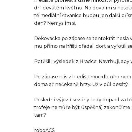
hlediště pronést slušné množství pyrote
dni devátém květnu. No dovolím si nesouhla
té mediální štvanice budou jen další přís
den? Nemyslím si.
Děkovačka po zápase se tentokrát nesla 
mu přímo na hřišti předali dort a vyfotili s
Potěšil i výsledek z Hradce. Navrhuji, aby v
Po zápase nás v hledišti moc dlouho nedrž
doma až nečekaně brzy. Už v půl desátý.
Poslední výjezd sezóny tedy dopadl za tř
trofeje nemůže být úspěšná) zakončíme p
tam?
roboACS