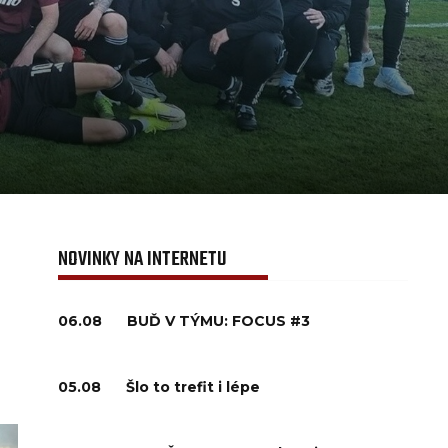
NOVINKY NA INTERNETU
06.08
BUĎ V TÝMU: FOCUS #3
05.08
Šlo to trefit i lépe