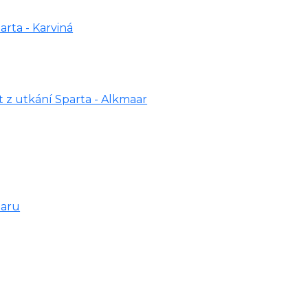
arta - Karviná
rt z utkání Sparta - Alkmaar
aaru