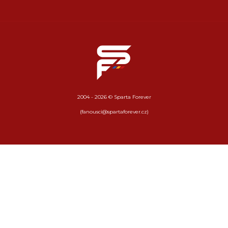
2004 - 2026 © Sparta Forever
(fanousci@spartaforever.cz)