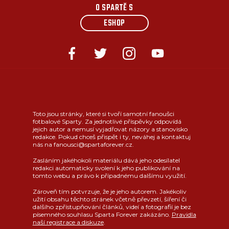
O SPARTĚ S
ESHOP
Toto jsou stránky, které si tvoří samotní fanoušci
fotbalové Sparty. Za jednotlivé příspěvky odpovídá
jejich autor a nemusí vyjadřovat názory a stanovisko
redakce. Pokud chceš přispět i ty, neváhej a kontaktuj
nás na fanousci@spartaforever.cz.
Zasláním jakéhokoli materiálu dává jeho odesílatel
redakci automaticky svolení k jeho publikování na
tomto webu a právo k případnému dalšímu využití.
Zároveň tím potvrzuje, že je jeho autorem. Jakékoliv
užití obsahu těchto stránek včetně převzetí, šíření či
dalšího zpřístupňování článků, videí a fotografií je bez
písemného souhlasu Sparta Forever zakázáno.
Pravidla
naší registrace a diskuze
.