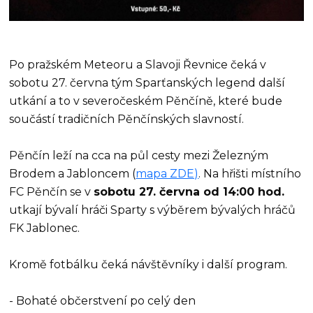
Po pražském Meteoru a Slavoji Řevnice čeká v
sobotu 27. června tým Sparťanských legend další
utkání a to v severočeském Pěnčíně, které bude
součástí tradičních Pěnčínských slavností.
Pěnčín leží na cca na půl cesty mezi Železným
Brodem a Jabloncem (
mapa ZDE)
. Na hřišti místního
FC Pěnčín se v
sobotu 27. června od 14:00 hod.
utkají bývalí hráči Sparty s výběrem bývalých hráčů
FK Jablonec.
Kromě fotbálku čeká návštěvníky i další program.
- Bohaté občerstvení po celý den