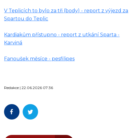
V Teplicích to bylo za tři (body) - report z výjezd za
Spartou do Teplic
Kardiakům přístupno - report z utkání Sparta -
Karviná
Fanoušek měsíce - pesfilipes
Redakce | 22.06.2026 07:36