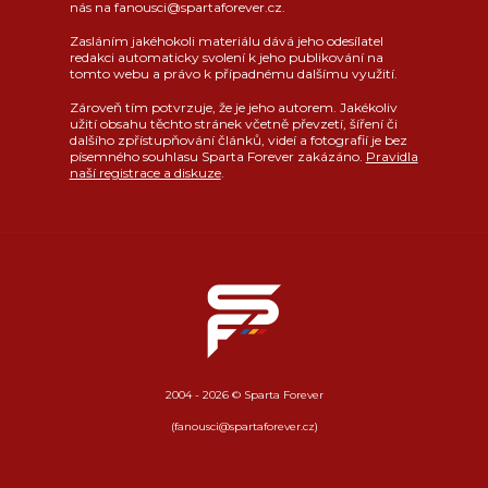
nás na fanousci@spartaforever.cz.
Zasláním jakéhokoli materiálu dává jeho odesílatel
redakci automaticky svolení k jeho publikování na
tomto webu a právo k případnému dalšímu využití.
Zároveň tím potvrzuje, že je jeho autorem. Jakékoliv
užití obsahu těchto stránek včetně převzetí, šíření či
dalšího zpřístupňování článků, videí a fotografií je bez
písemného souhlasu Sparta Forever zakázáno.
Pravidla
naší registrace a diskuze
.
2004 - 2026 © Sparta Forever
(fanousci@spartaforever.cz)