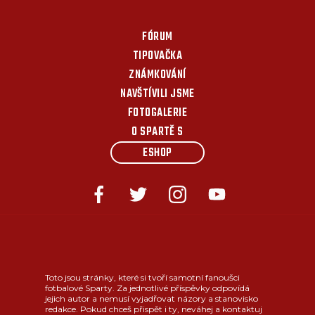
FÓRUM
TIPOVAČKA
ZNÁMKOVÁNÍ
NAVŠTÍVILI JSME
FOTOGALERIE
O SPARTĚ S
ESHOP
Toto jsou stránky, které si tvoří samotní fanoušci
fotbalové Sparty. Za jednotlivé příspěvky odpovídá
jejich autor a nemusí vyjadřovat názory a stanovisko
redakce. Pokud chceš přispět i ty, neváhej a kontaktuj