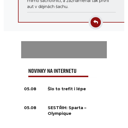
mimo šachovnici, a zaznamenal tak první
aut v dějinách šachu.
NOVINKY NA INTERNETU
05.08
Šlo to trefit i lépe
05.08
SESTŘIH: Sparta –
Olympique