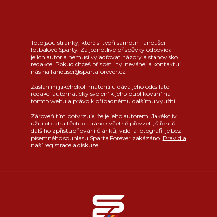
Toto jsou stránky, které si tvoří samotní fanoušci
fotbalové Sparty. Za jednotlivé příspěvky odpovídá
jejich autor a nemusí vyjadřovat názory a stanovisko
redakce. Pokud chceš přispět i ty, neváhej a kontaktuj
nás na fanousci@spartaforever.cz.
Zasláním jakéhokoli materiálu dává jeho odesílatel
redakci automaticky svolení k jeho publikování na
tomto webu a právo k případnému dalšímu využití.
Zároveň tím potvrzuje, že je jeho autorem. Jakékoliv
užití obsahu těchto stránek včetně převzetí, šíření či
dalšího zpřístupňování článků, videí a fotografií je bez
písemného souhlasu Sparta Forever zakázáno.
Pravidla
naší registrace a diskuze
.