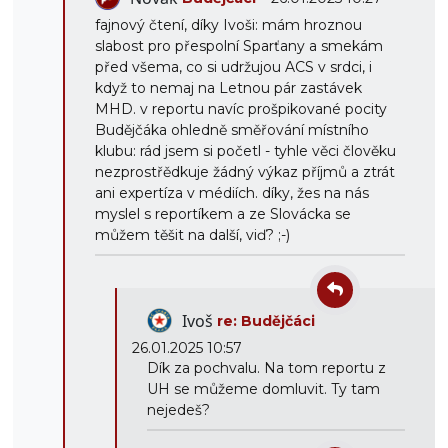
fajnový čtení, díky Ivoši: mám hroznou
slabost pro přespolní Sparťany a smekám
před všema, co si udržujou ACS v srdci, i
když to nemaj na Letnou pár zastávek
MHD. v reportu navíc prošpikované pocity
Budějčáka ohledně směřování místního
klubu: rád jsem si početl - tyhle věci člověku
nezprostřědkuje žádný výkaz příjmů a ztrát
ani expertíza v médiích. díky, žes na nás
myslel s reportíkem a ze Slovácka se
můžem těšit na další, viď? ;-)
Ivoš
re: Budějčáci
26.01.2025 10:57
Dík za pochvalu. Na tom reportu z
UH se můžeme domluvit. Ty tam
nejedeš?