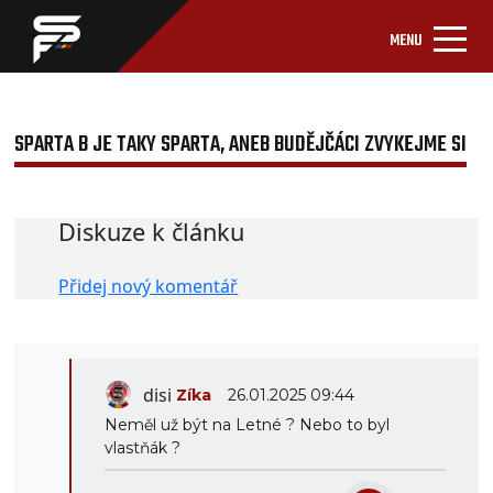
MENU
SPARTA B JE TAKY SPARTA, ANEB BUDĚJČÁCI ZVYKEJME SI
<
Diskuze k článku
Přidej nový komentář
disi
Zíka
26.01.2025 09:44
Neměl už být na Letné ? Nebo to byl
vlastňák ?