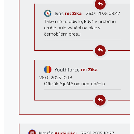
Ivoš
re: Zíka
26.01.2025 09:47
Také mě to udivilo, když v průběhu
druhé půle vyběhl na plac v
černobílém dresu.
Youthforce
re: Zíka
26.01.2025 10:18
Oficiálně ještě nic neproběhlo
Novák
Budějčáci
26.01.2025 10:27