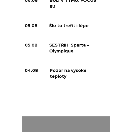
06.08
BUĎ V TÝMU: FOCUS
#3
05.08
Šlo to trefit i lépe
05.08
SESTŘIH: Sparta –
Olympique
04.08
Pozor na vysoké
teploty