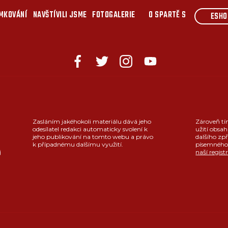
MKOVÁNÍ
NAVŠTÍVILI JSME
FOTOGALERIE
O SPARTĚ S
ESHO
Zasláním jakéhokoli materiálu dává jeho
Zároveň tí
odesílatel redakci automaticky svolení k
užití obsah
jeho publikování na tomto webu a právo
dalšího zpř
k případnému dalšímu využití.
písemného 
j
naší regist