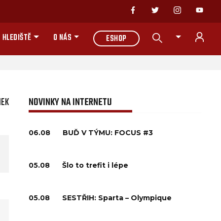
 HLEDIŠTĚ
O NÁS
ESHOP
NEK
NOVINKY NA INTERNETU
06.08
BUĎ V TÝMU: FOCUS #3
05.08
Šlo to trefit i lépe
05.08
SESTŘIH: Sparta – Olympique