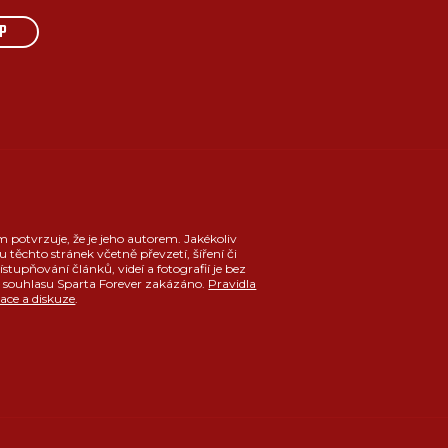
P
m potvrzuje, že je jeho autorem. Jakékoliv
u těchto stránek včetně převzetí, šíření či
ístupňování článků, videí a fotografií je bez
souhlasu Sparta Forever zakázáno.
Pravidla
race a diskuze
.