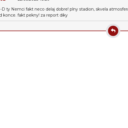
D ty Nemci fakt neco delaj dobre! plny stadion, skvela atmosfera
 od konce. fakt pekny! za report diky