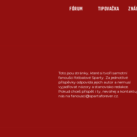
FÓRUM
TIPOVAČKA
ZNÁ
Toto jsou stránky, které si tvoří samotní
fanoušci fotbalové Sparty. Za jednotlivé
příspěvky odpovídá jejich autor a nemusí
vyjadřovat názory a stanovisko redakce.
Pokud chceš přispět i ty, neváhej a kontaktu
nás na fanousci@spartaforever.cz.