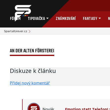
FÓRUM
TIPOVAČKA
ZNÁMKOVÁNÍ
FANTASY
N
Spartaforever.cz
AN DER ALTEN FÖRSTEREI
Diskuze k článku
Přidej nový komentář
Novák
Emotion statt Telefon! 