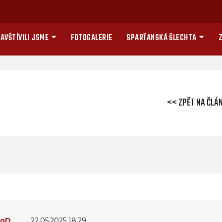
AVŠTÍVILI JSME
FOTOGALERIE
SPARŤANSKÁ ŠLECHTA
Z
<< ZPĚT NA ČLÁ
:oD
22.05.2025 18:29