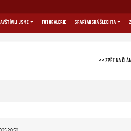
AVŠTÍVILI JSME
FOTOGALERIE
SPARŤANSKÁ ŠLECHTA
Z
<< ZPĚT NA ČLÁ
025 20:59