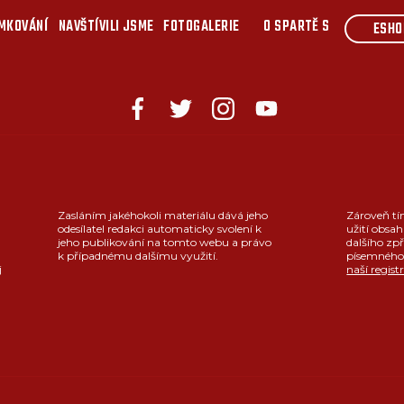
MKOVÁNÍ
NAVŠTÍVILI JSME
FOTOGALERIE
O SPARTĚ S
ESHO
Zasláním jakéhokoli materiálu dává jeho
Zároveň tí
odesílatel redakci automaticky svolení k
užití obsah
jeho publikování na tomto webu a právo
dalšího zpř
k případnému dalšímu využití.
písemného 
j
naší regist