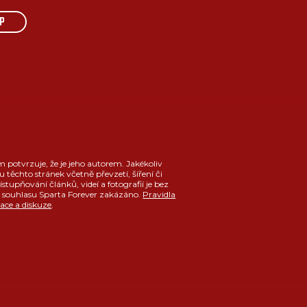
P
m potvrzuje, že je jeho autorem. Jakékoliv
u těchto stránek včetně převzetí, šíření či
ístupňování článků, videí a fotografií je bez
souhlasu Sparta Forever zakázáno.
Pravidla
race a diskuze
.