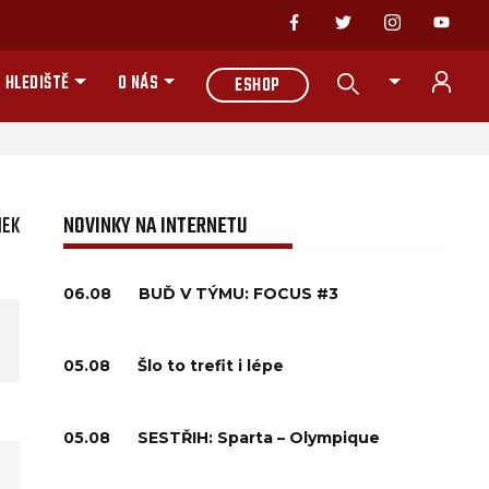
 HLEDIŠTĚ
O NÁS
ESHOP
NEK
NOVINKY NA INTERNETU
06.08
BUĎ V TÝMU: FOCUS #3
05.08
Šlo to trefit i lépe
05.08
SESTŘIH: Sparta – Olympique