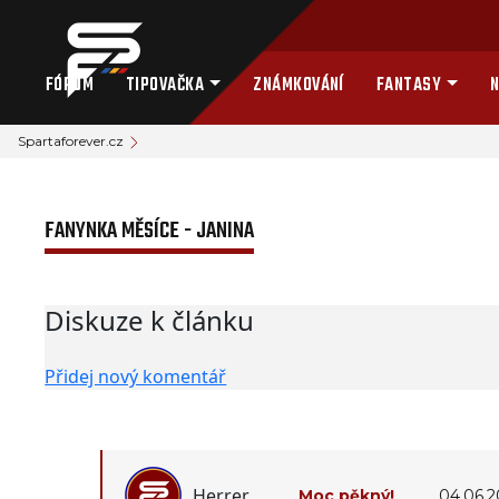
FÓRUM
TIPOVAČKA
ZNÁMKOVÁNÍ
FANTASY
N
Spartaforever.cz
FANYNKA MĚSÍCE - JANINA
Diskuze k článku
Přidej nový komentář
Herrer
Moc pěkný!
04.06.2