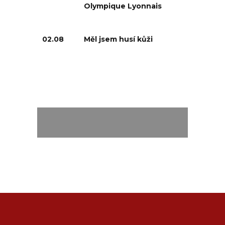
Olympique Lyonnais
02.08
Měl jsem husí kůži