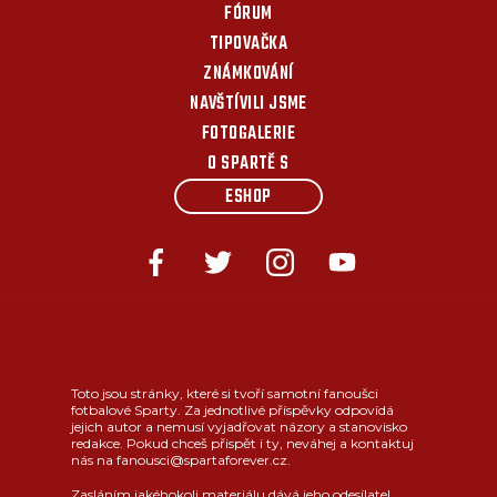
FÓRUM
TIPOVAČKA
ZNÁMKOVÁNÍ
NAVŠTÍVILI JSME
FOTOGALERIE
O SPARTĚ S
ESHOP
Toto jsou stránky, které si tvoří samotní fanoušci
fotbalové Sparty. Za jednotlivé příspěvky odpovídá
jejich autor a nemusí vyjadřovat názory a stanovisko
redakce. Pokud chceš přispět i ty, neváhej a kontaktuj
nás na fanousci@spartaforever.cz.
Zasláním jakéhokoli materiálu dává jeho odesílatel