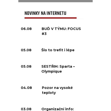
NOVINKY NA INTERNETU
06.08
BUĎ V TÝMU: FOCUS
#3
05.08
Šlo to trefit i lépe
05.08
SESTŘIH: Sparta –
Olympique
04.08
Pozor na vysoké
teploty
03.08
Organizační info: